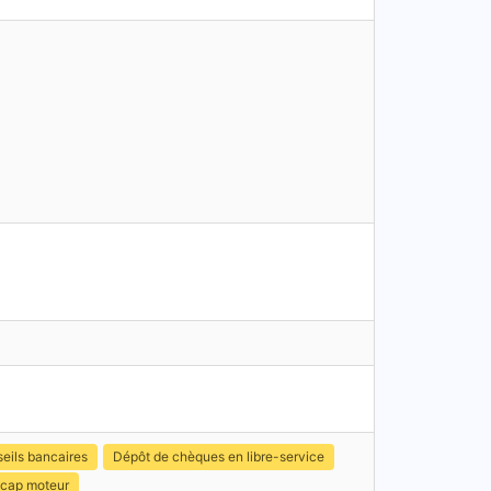
eils bancaires
Dépôt de chèques en libre-service
icap moteur