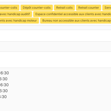
ourrier-colis
Dépôt courrier-colis
Retrait colis
Retrait courrier
Serv
 avec handicap auditif
Espace confidentiel accessible aux clients avec hand
ients avec handicap moteur
Bureau non accessible aux clients avec handicap
16:30
6:30
16:30
6:30
6:30