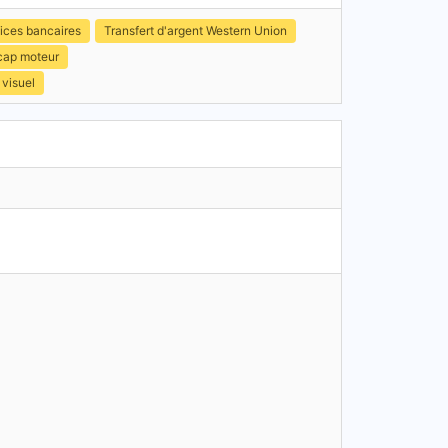
ices bancaires
Transfert d'argent Western Union
icap moteur
 visuel