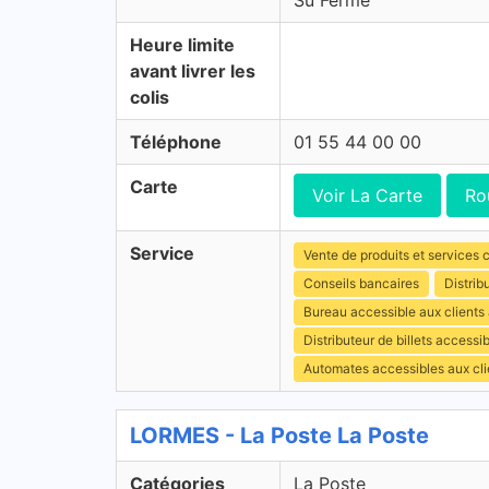
Su Fermé
Heure limite
avant livrer les
colis
Téléphone
01 55 44 00 00
Carte
Voir La Carte
Ro
Service
Vente de produits et services c
Conseils bancaires
Distrib
Bureau accessible aux client
Distributeur de billets access
Automates accessibles aux cli
LORMES - La Poste La Poste
Catégories
La Poste