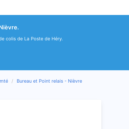
Nièvre.
de colis de La Poste de Héry.
omté
Bureau et Point relais - Nièvre