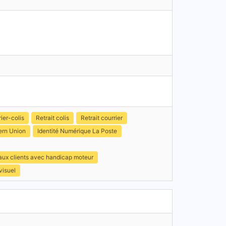
ier-colis
Retrait colis
Retrait courrier
ern Union
Identité Numérique La Poste
 aux clients avec handicap moteur
visuel