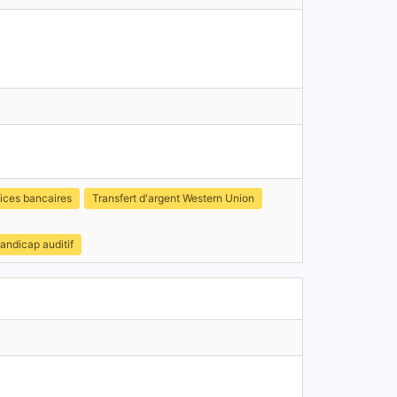
ices bancaires
Transfert d'argent Western Union
andicap auditif