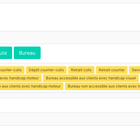
ute
Bureau
ourrier-colis
Dépôt courrier-colis
Retrait colis
Retrait courrier
Serv
s avec handicap moteur
Bureau accessible aux clients avec handicap visuel
e aux clients avec handicap moteur
Bureau non accessible aux clients avec h