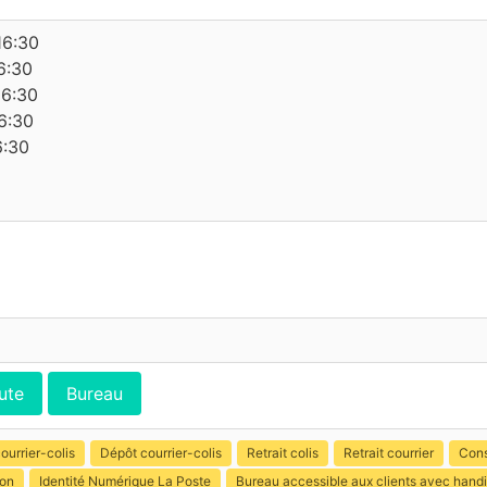
16:30
6:30
16:30
6:30
6:30
ute
Bureau
ourrier-colis
Dépôt courrier-colis
Retrait colis
Retrait courrier
Cons
ion
Identité Numérique La Poste
Bureau accessible aux clients avec hand