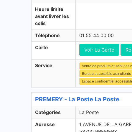
Heure limite
avant livrer les
colis
Téléphone
01 55 44 00 00
Carte
Voir La Carte
Ro
Service
Vente de produits et services c
Bureau accessible aux client
Espace confidentiel accessibl
PREMERY - La Poste La Poste
Catégories
La Poste
Adresse
1 AVENUE DE LA GARE
58700 PREMERY