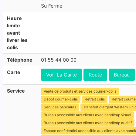
Su Fermé
Heure
limite
avant
livrer les
colis
Téléphone
01 55 44 00 00
Carte
Voir La Carte
Route
Bureau
Service
Vente de produits et services courrier-colis
Dépôt courrier-colis
Retrait colis
Retrait courrie
Services bancaires
Transfert d'argent Western Uni
Bureau accessible aux clients avec handicap visuel
Bureau accessible aux clients avec handicap auditif
Espace confidentiel accessible aux clients avec hand