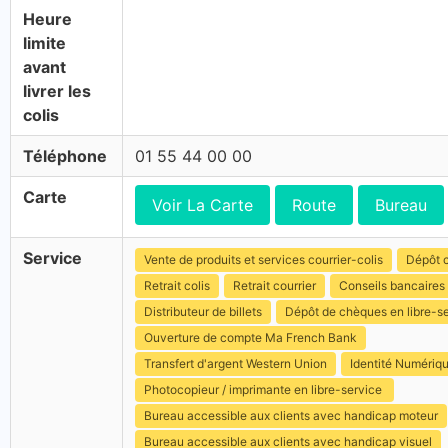
Heure
limite
avant
livrer les
colis
Téléphone
01 55 44 00 00
Carte
Voir La Carte
Route
Bureau
Service
Vente de produits et services courrier-colis
Dépôt c
Retrait colis
Retrait courrier
Conseils bancaires
Distributeur de billets
Dépôt de chèques en libre-s
Ouverture de compte Ma French Bank
Transfert d'argent Western Union
Identité Numériq
Photocopieur / imprimante en libre-service
Bureau accessible aux clients avec handicap moteur
Bureau accessible aux clients avec handicap visuel