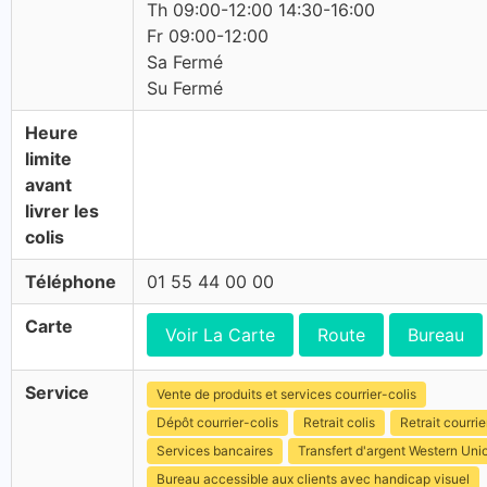
Th 09:00-12:00 14:30-16:00
Fr 09:00-12:00
Sa Fermé
Su Fermé
Heure
limite
avant
livrer les
colis
Téléphone
01 55 44 00 00
Carte
Voir La Carte
Route
Bureau
Service
Vente de produits et services courrier-colis
Dépôt courrier-colis
Retrait colis
Retrait courrie
Services bancaires
Transfert d'argent Western Uni
Bureau accessible aux clients avec handicap visuel