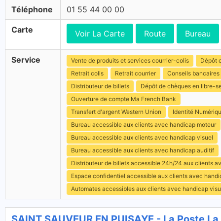
Téléphone
01 55 44 00 00
Carte
Voir La Carte
Route
Bureau
Service
Vente de produits et services courrier-colis
Dépôt c
Retrait colis
Retrait courrier
Conseils bancaires
Distributeur de billets
Dépôt de chèques en libre-s
Ouverture de compte Ma French Bank
Transfert d'argent Western Union
Identité Numériq
Bureau accessible aux clients avec handicap moteur
Bureau accessible aux clients avec handicap visuel
Bureau accessible aux clients avec handicap auditif
Distributeur de billets accessible 24h/24 aux clients 
Espace confidentiel accessible aux clients avec hand
Automates accessibles aux clients avec handicap visu
SAINT SAUVEUR EN PUISAYE - La Poste La