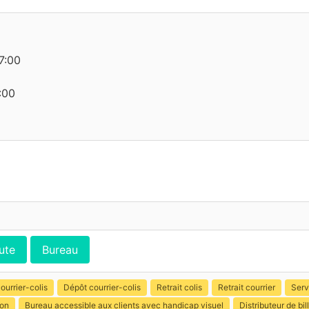
7:00
:00
ute
Bureau
ourrier-colis
Dépôt courrier-colis
Retrait colis
Retrait courrier
Serv
ion
Bureau accessible aux clients avec handicap visuel
Distributeur de b