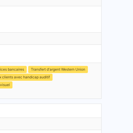
ices bancaires
Transfert d'argent Western Union
 clients avec handicap auditif
visuel