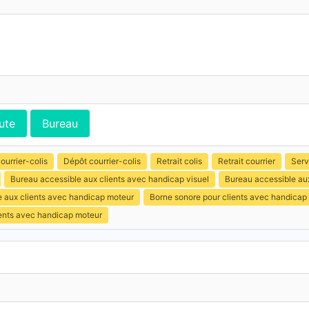
ute
Bureau
ourrier-colis
Dépôt courrier-colis
Retrait colis
Retrait courrier
Serv
Bureau accessible aux clients avec handicap visuel
Bureau accessible aux
e aux clients avec handicap moteur
Borne sonore pour clients avec handicap 
ients avec handicap moteur