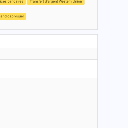
ices bancaires
Transfert d'argent Western Union
handicap visuel