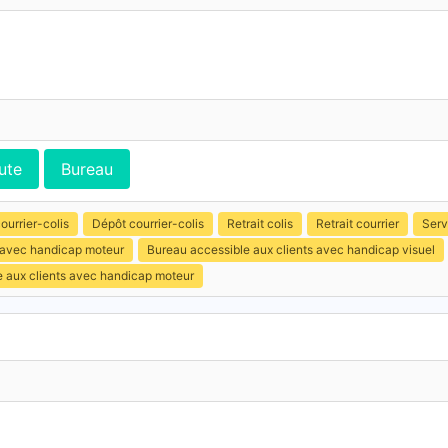
ute
Bureau
ourrier-colis
Dépôt courrier-colis
Retrait colis
Retrait courrier
Serv
s avec handicap moteur
Bureau accessible aux clients avec handicap visuel
e aux clients avec handicap moteur