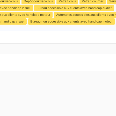
ourrier-colis
Dépôt courrier-colis
Retrait colis
Retrait courrier
Serv
 avec handicap visuel
Bureau accessible aux clients avec handicap auditif
e aux clients avec handicap moteur
Automates accessibles aux clients avec 
c handicap visuel
Bureau non accessible aux clients avec handicap moteur