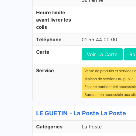
Su Fermé
Heure limite
avant livrer les
colis
Téléphone
01 55 44 00 00
Carte
Voir La Carte
Ro
Service
Vente de produits et services c
Maison de services au public
Espace confidentiel accessibl
Bureau non accessible aux cl
LE GUETIN - La Poste La Poste
Catégories
La Poste