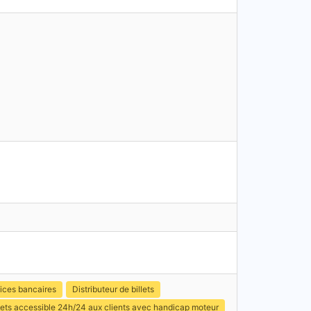
ices bancaires
Distributeur de billets
illets accessible 24h/24 aux clients avec handicap moteur