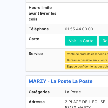
Heure limite
avant livrer les
colis
Téléphone
01 55 44 00 00
Carte
Voir La Carte
Ro
Service
Vente de produits et services c
Bureau accessible aux client
Espace confidentiel accessibl
MARZY - La Poste La Poste
Catégories
La Poste
Adresse
2 PLACE DE L EGLISE
58180 MARZY