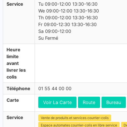
Service
Tu 09:00-12:00 13:30-16:30
We 09:00-12:00 13:30-16:30
Th 09:00-12:00 13:30-16:30
Fr 09:00-12:30 13:30-16:30
Sa 09:00-12:00
Su Fermé
Heure
limite
avant
livrer les
colis
Téléphone
01 55 44 00 00
Carte
Voir La Carte
Route
Bureau
Service
Vente de produits et services courrier-colis
Espace automates courrier-colis en libre service
Dé