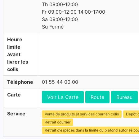
Th 09:00-12:00
Fr 09:00-12:00 14:00-17:00
Sa 09:00-12:00
Su Fermé
Heure
limite
avant
livrer les
colis
Téléphone
01 55 44 00 00
Carte
Voir La Carte
Route
Bureau
Service
Vente de produits et services courrier-colis
Dépôt c
Retrait courrier
Retrait d'espèces dans la limite du plafond autorisé po