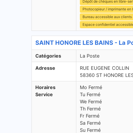
Dépôt de chèques en libre-ser
Photocopieur / imprimante en 
Bureau accessible aux clients
Espace confidentiel accessibl
SAINT HONORE LES BAINS - La Po
Catégories
La Poste
Adresse
RUE EUGENE COLLIN
58360 ST HONORE LES
Horaires
Mo Fermé
Service
Tu Fermé
We Fermé
Th Fermé
Fr Fermé
Sa Fermé
Su Fermé