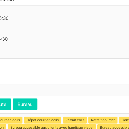
6:30
6:30
ute
Bureau
ourrier-colis
Dépôt courrier-colis
Retrait colis
Retrait courrier
Cons
ion
Bureau accessible aux clients avec handicap visuel
Bureau accessible