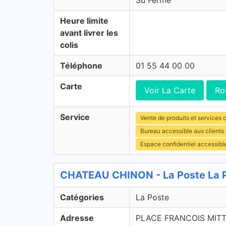
Su Fermé
Heure limite
avant livrer les
colis
Téléphone
01 55 44 00 00
Carte
Voir La Carte
Ro
Service
Vente de produits et services c
Bureau accessible aux clients
Espace confidentiel accessibl
CHATEAU CHINON - La Poste La 
Catégories
La Poste
Adresse
PLACE FRANCOIS MIT