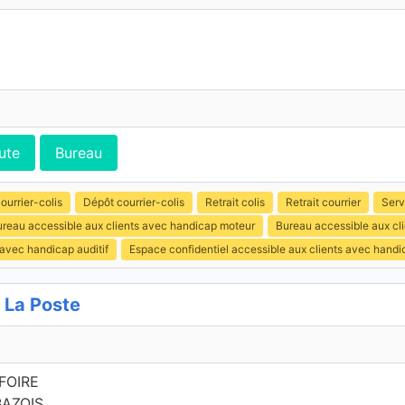
ute
Bureau
ourrier-colis
Dépôt courrier-colis
Retrait colis
Retrait courrier
Serv
reau accessible aux clients avec handicap moteur
Bureau accessible aux cl
 avec handicap auditif
Espace confidentiel accessible aux clients avec hand
 La Poste
FOIRE
BAZOIS