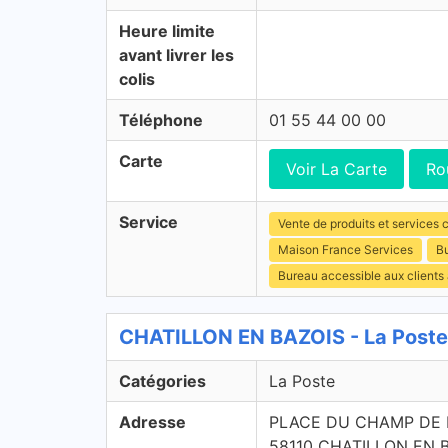
Heure limite
avant livrer les
colis
Téléphone
01 55 44 00 00
Carte
Voir La Carte
Ro
Service
Vente de produits et services c
Maison France Services
Bu
Bureau accessible aux clients
CHATILLON EN BAZOIS - La Poste
Catégories
La Poste
Adresse
PLACE DU CHAMP DE 
58110 CHATILLON EN 