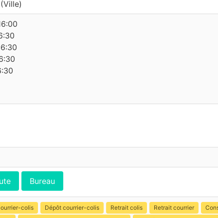
Ville)
16:00
6:30
16:30
6:30
6:30
ute
Bureau
ourrier-colis
Dépôt courrier-colis
Retrait colis
Retrait courrier
Cons