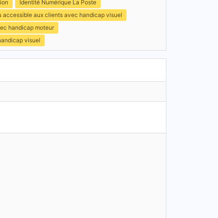
ion
Identité Numérique La Poste
 accessible aux clients avec handicap visuel
avec handicap moteur
handicap visuel