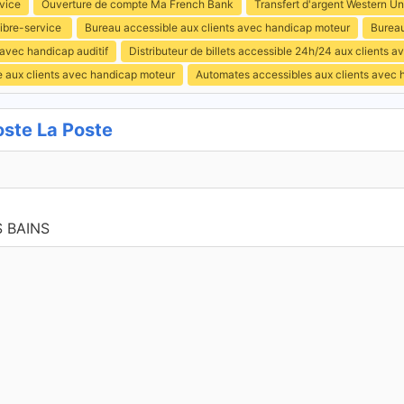
vice
Ouverture de compte Ma French Bank
Transfert d'argent Western Un
libre-service
Bureau accessible aux clients avec handicap moteur
Bureau
 avec handicap auditif
Distributeur de billets accessible 24h/24 aux clients 
e aux clients avec handicap moteur
Automates accessibles aux clients avec 
ste La Poste
 BAINS