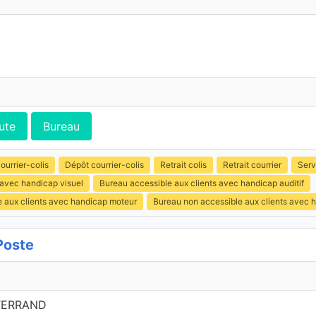
ute
Bureau
ourrier-colis
Dépôt courrier-colis
Retrait colis
Retrait courrier
Serv
 avec handicap visuel
Bureau accessible aux clients avec handicap auditif
e aux clients avec handicap moteur
Bureau non accessible aux clients avec 
Poste
TERRAND