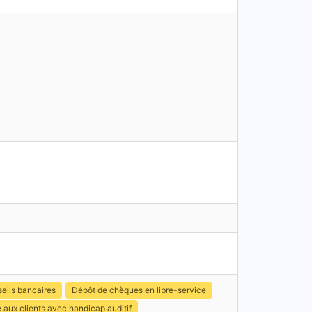
eils bancaires
Dépôt de chèques en libre-service
 aux clients avec handicap auditif