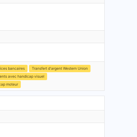
ices bancaires
Transfert d'argent Western Union
ients avec handicap visuel
icap moteur