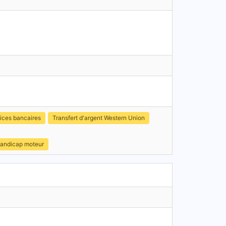
ices bancaires
Transfert d'argent Western Union
handicap moteur