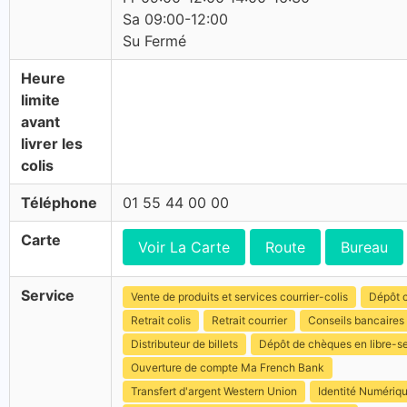
Sa 09:00-12:00
Su Fermé
Heure
limite
avant
livrer les
colis
Téléphone
01 55 44 00 00
Carte
Voir La Carte
Route
Bureau
Service
Vente de produits et services courrier-colis
Dépôt c
Retrait colis
Retrait courrier
Conseils bancaires
Distributeur de billets
Dépôt de chèques en libre-s
Ouverture de compte Ma French Bank
Transfert d'argent Western Union
Identité Numériq