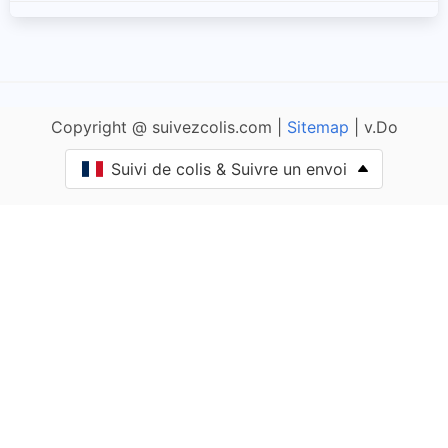
Anlezy
Annay
Copyright @ suivezcolis.com |
Sitemap
| v.Do
Anthien
Suivi de colis & Suivre un envoi
Arbourse
Arleuf
Armes
Arquian
Arthel