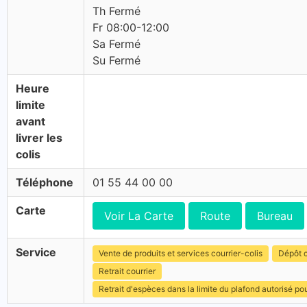
Th Fermé
Fr 08:00-12:00
Sa Fermé
Su Fermé
Heure
limite
avant
livrer les
colis
Téléphone
01 55 44 00 00
Carte
Voir La Carte
Route
Bureau
Service
Vente de produits et services courrier-colis
Dépôt c
Retrait courrier
Retrait d'espèces dans la limite du plafond autorisé po