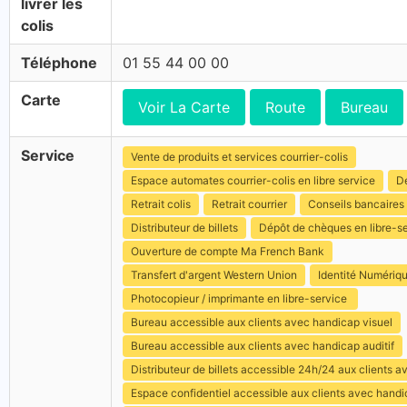
livrer les
colis
Téléphone
01 55 44 00 00
Carte
Voir La Carte
Route
Bureau
Service
Vente de produits et services courrier-colis
Espace automates courrier-colis en libre service
Dé
Retrait colis
Retrait courrier
Conseils bancaires
Distributeur de billets
Dépôt de chèques en libre-s
Ouverture de compte Ma French Bank
Transfert d'argent Western Union
Identité Numériq
Photocopieur / imprimante en libre-service
Bureau accessible aux clients avec handicap visuel
Bureau accessible aux clients avec handicap auditif
Distributeur de billets accessible 24h/24 aux clients 
Espace confidentiel accessible aux clients avec hand