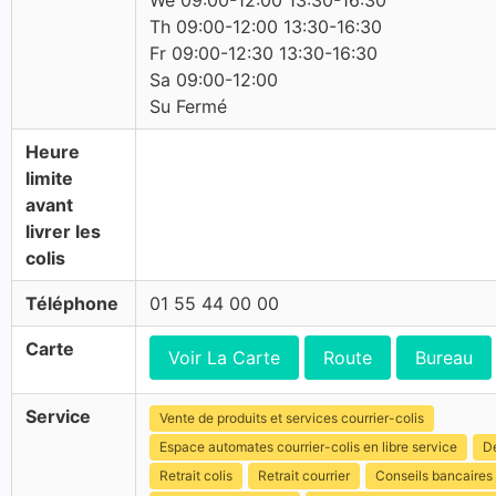
We 09:00-12:00 13:30-16:30
Th 09:00-12:00 13:30-16:30
Fr 09:00-12:30 13:30-16:30
Sa 09:00-12:00
Su Fermé
Heure
limite
avant
livrer les
colis
Téléphone
01 55 44 00 00
Carte
Voir La Carte
Route
Bureau
Service
Vente de produits et services courrier-colis
Espace automates courrier-colis en libre service
Dé
Retrait colis
Retrait courrier
Conseils bancaires