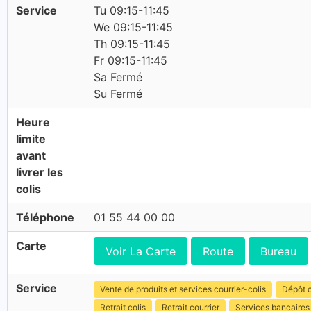
Service
Tu 09:15-11:45
We 09:15-11:45
Th 09:15-11:45
Fr 09:15-11:45
Sa Fermé
Su Fermé
Heure
limite
avant
livrer les
colis
Téléphone
01 55 44 00 00
Carte
Voir La Carte
Route
Bureau
Service
Vente de produits et services courrier-colis
Dépôt c
Retrait colis
Retrait courrier
Services bancaires