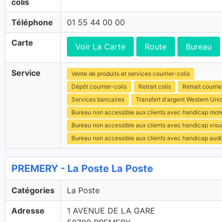
colis
Téléphone
01 55 44 00 00
Carte
Voir La Carte
Route
Bureau
Service
Vente de produits et services courrier-colis
Dépôt courrier-colis
Retrait colis
Retrait courrie
Services bancaires
Transfert d'argent Western Uni
Bureau non accessible aux clients avec handicap mot
Bureau non accessible aux clients avec handicap visu
Bureau non accessible aux clients avec handicap audit
PREMERY - La Poste La Poste
Catégories
La Poste
Adresse
1 AVENUE DE LA GARE