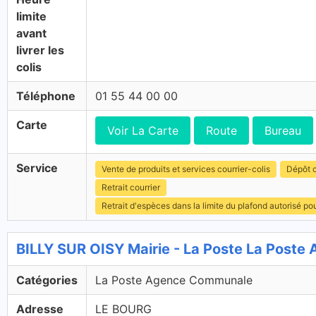
limite
avant
livrer les
colis
Téléphone
01 55 44 00 00
Carte
Voir La Carte
Route
Bureau
Service
Vente de produits et services courrier-colis
Dépôt c
Retrait courrier
Retrait d'espèces dans la limite du plafond autorisé po
BILLY SUR OISY Mairie - La Poste La Post
Catégories
La Poste Agence Communale
Adresse
LE BOURG