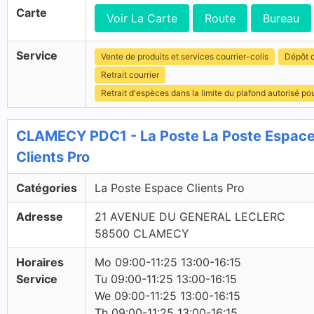
Carte
Voir La Carte
Route
Bureau
Service
Vente de produits et services courrier-colis
Dépôt c
Retrait courrier
Retrait d'espèces dans la limite du plafond autorisé po
CLAMECY PDC1 - La Poste La Poste Espac
Clients Pro
Catégories
La Poste Espace Clients Pro
Adresse
21 AVENUE DU GENERAL LECLERC
58500 CLAMECY
Horaires
Mo 09:00-11:25 13:00-16:15
Service
Tu 09:00-11:25 13:00-16:15
We 09:00-11:25 13:00-16:15
Th 09:00-11:25 13:00-16:15