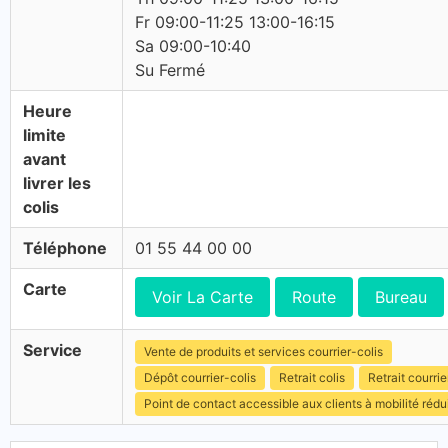
Fr 09:00-11:25 13:00-16:15
Sa 09:00-10:40
Su Fermé
Heure
limite
avant
livrer les
colis
Téléphone
01 55 44 00 00
Carte
Voir La Carte
Route
Bureau
Service
Vente de produits et services courrier-colis
Dépôt courrier-colis
Retrait colis
Retrait courrie
Point de contact accessible aux clients à mobilité rédu