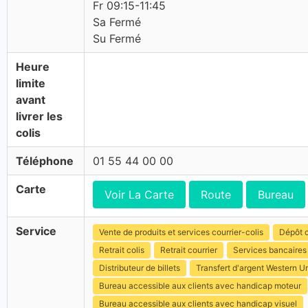
Fr 09:15-11:45
Sa Fermé
Su Fermé
Heure
limite
avant
livrer les
colis
Téléphone
01 55 44 00 00
Carte
Voir La Carte
Route
Bureau
Service
Vente de produits et services courrier-colis
Dépôt c
Retrait colis
Retrait courrier
Services bancaires
Distributeur de billets
Transfert d'argent Western U
Bureau accessible aux clients avec handicap moteur
Bureau accessible aux clients avec handicap visuel