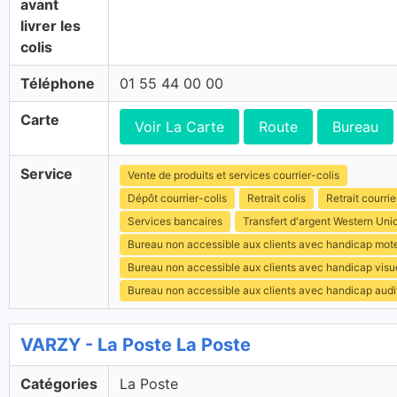
avant
livrer les
colis
Téléphone
01 55 44 00 00
Carte
Voir La Carte
Route
Bureau
Service
Vente de produits et services courrier-colis
Dépôt courrier-colis
Retrait colis
Retrait courrie
Services bancaires
Transfert d'argent Western Uni
Bureau non accessible aux clients avec handicap mot
Bureau non accessible aux clients avec handicap visu
Bureau non accessible aux clients avec handicap audit
VARZY - La Poste La Poste
Catégories
La Poste