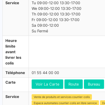
Service
Tu 09:00-12:00 13:30-17:00
We 09:00-12:00 13:30-17:00
Th 09:00-12:00 13:30-17:00
Fr 09:00-12:00 13:30-17:00
Sa 09:00-12:00
Su Fermé
Heure
limite
avant
livrer les
colis
Téléphone
01 55 44 00 00
Carte
Voir La Carte
Route
Bureau
Service
Vente de produits et services courrier-colis
Espace automates courrier-colis en libre service
Dé