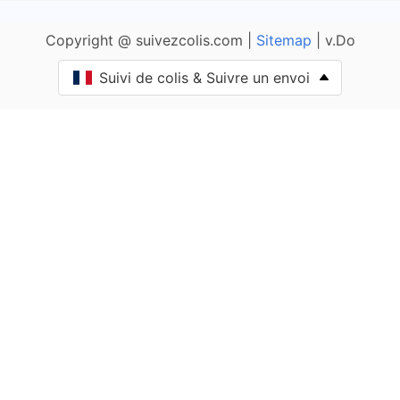
Anais
Copyright @ suivezcolis.com |
Sitemap
| v.Do
Andilly
Suivi de colis & Suivre un envoi
Angliers
Angoulins
Annepont
Annezay
Antezant-la-Chapelle
Rochelle-1