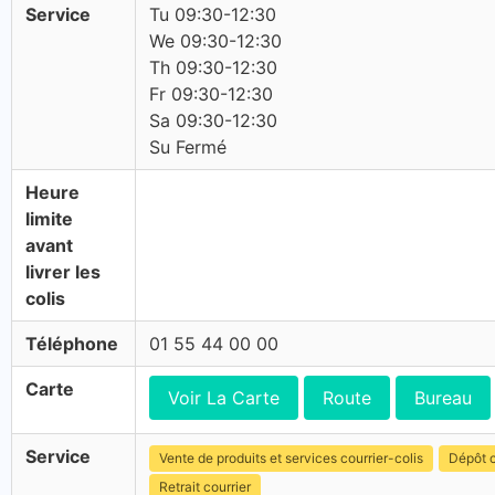
Service
Tu 09:30-12:30
We 09:30-12:30
Th 09:30-12:30
Fr 09:30-12:30
Sa 09:30-12:30
Su Fermé
Heure
limite
avant
livrer les
colis
Téléphone
01 55 44 00 00
Carte
Voir La Carte
Route
Bureau
Service
Vente de produits et services courrier-colis
Dépôt c
Retrait courrier