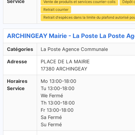
Service
Vente de produits et services courrier-colis
Dépôt c
Retrait courrier
Retrait d'espèces dans la limite du plafond autorisé po
ARCHINGEAY Mairie - La Poste La Poste 
Catégories
La Poste Agence Communale
Adresse
PLACE DE LA MAIRIE
17380 ARCHINGEAY
Horaires
Mo 13:00-18:00
Service
Tu 13:00-18:00
We Fermé
Th 13:00-18:00
Fr 13:00-18:00
Sa Fermé
Su Fermé