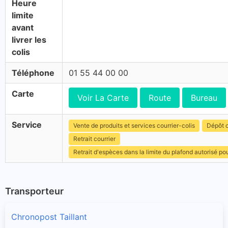
Heure
limite
avant
livrer les
colis
Téléphone
01 55 44 00 00
Carte
Voir La Carte
Route
Bureau
Service
Vente de produits et services courrier-colis
Dépôt c
Retrait courrier
Retrait d'espèces dans la limite du plafond autorisé po
Transporteur
Chronopost Taillant