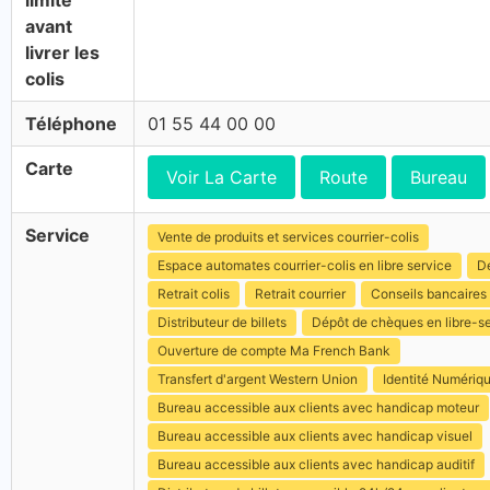
limite
avant
livrer les
colis
Téléphone
01 55 44 00 00
Carte
Voir La Carte
Route
Bureau
Service
Vente de produits et services courrier-colis
Espace automates courrier-colis en libre service
Dé
Retrait colis
Retrait courrier
Conseils bancaires
Distributeur de billets
Dépôt de chèques en libre-s
Ouverture de compte Ma French Bank
Transfert d'argent Western Union
Identité Numériq
Bureau accessible aux clients avec handicap moteur
Bureau accessible aux clients avec handicap visuel
Bureau accessible aux clients avec handicap auditif