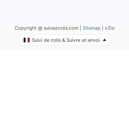
Allas-Champagne
Anais
Copyright @ suivezcolis.com |
Sitemap
| v.Do
Andilly
Suivi de colis & Suivre un envoi
Angliers
Angoulins
Annepont
Annezay
Antezant-la-Chapelle