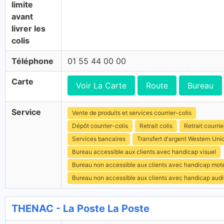
limite
avant
livrer les
colis
Téléphone
01 55 44 00 00
Carte
Voir La Carte
Route
Bureau
Service
Vente de produits et services courrier-colis
Dépôt courrier-colis
Retrait colis
Retrait courrie
Services bancaires
Transfert d'argent Western Uni
Bureau accessible aux clients avec handicap visuel
Bureau non accessible aux clients avec handicap mot
Bureau non accessible aux clients avec handicap audit
THENAC - La Poste La Poste