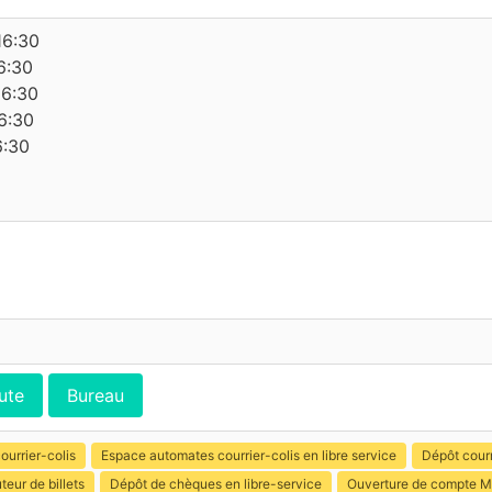
16:30
6:30
16:30
6:30
6:30
ute
Bureau
ourrier-colis
Espace automates courrier-colis en libre service
Dépôt courr
uteur de billets
Dépôt de chèques en libre-service
Ouverture de compte M