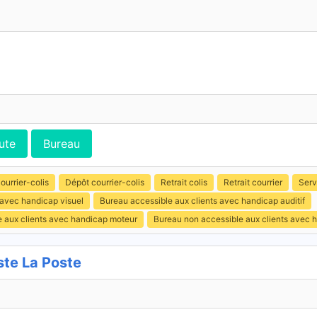
ute
Bureau
ourrier-colis
Dépôt courrier-colis
Retrait colis
Retrait courrier
Serv
 avec handicap visuel
Bureau accessible aux clients avec handicap auditif
e aux clients avec handicap moteur
Bureau non accessible aux clients avec 
te La Poste