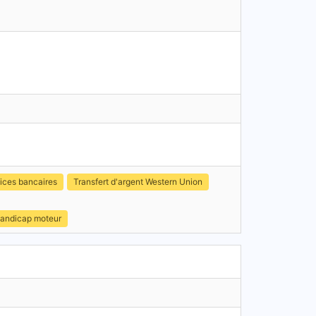
ices bancaires
Transfert d'argent Western Union
handicap moteur