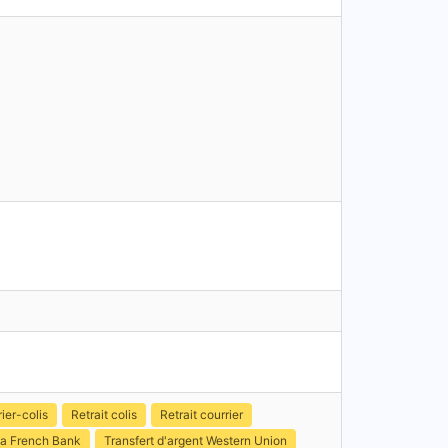
ier-colis
Retrait colis
Retrait courrier
a French Bank
Transfert d'argent Western Union