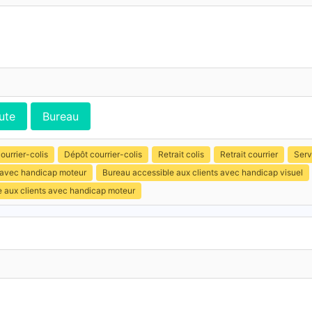
ute
Bureau
ourrier-colis
Dépôt courrier-colis
Retrait colis
Retrait courrier
Serv
s avec handicap moteur
Bureau accessible aux clients avec handicap visuel
e aux clients avec handicap moteur