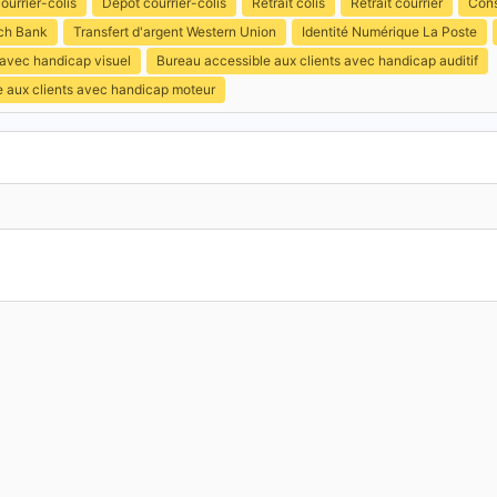
ourrier-colis
Dépôt courrier-colis
Retrait colis
Retrait courrier
Cons
ch Bank
Transfert d'argent Western Union
Identité Numérique La Poste
 avec handicap visuel
Bureau accessible aux clients avec handicap auditif
e aux clients avec handicap moteur