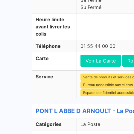
Sa Fermé
Su Fermé
Heure limite
avant livrer les
colis
Téléphone
01 55 44 00 00
Carte
Voir La Carte
Ro
Service
Vente de produits et services c
Bureau accessible aux clients
Espace confidentiel accessibl
PONT L ABBE D ARNOULT - La Pos
Catégories
La Poste