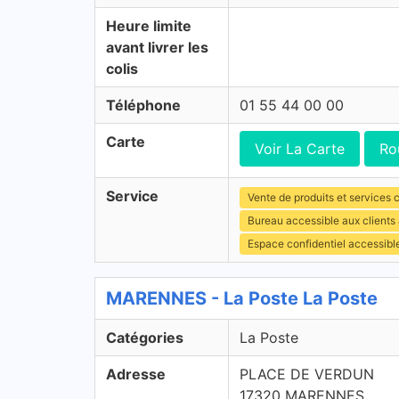
Heure limite
avant livrer les
colis
Téléphone
01 55 44 00 00
Carte
Voir La Carte
Ro
Service
Vente de produits et services c
Bureau accessible aux client
Espace confidentiel accessibl
MARENNES - La Poste La Poste
Catégories
La Poste
Adresse
PLACE DE VERDUN
17320 MARENNES