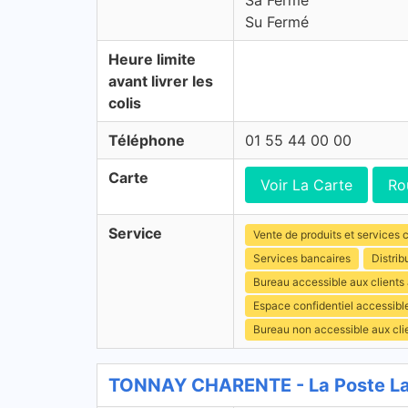
Sa Fermé
Su Fermé
Heure limite
avant livrer les
colis
Téléphone
01 55 44 00 00
Carte
Voir La Carte
Ro
Service
Vente de produits et services c
Services bancaires
Distrib
Bureau accessible aux clients
Espace confidentiel accessibl
Bureau non accessible aux cl
TONNAY CHARENTE - La Poste La