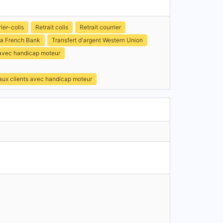
ier-colis
Retrait colis
Retrait courrier
a French Bank
Transfert d'argent Western Union
 avec handicap moteur
 aux clients avec handicap moteur