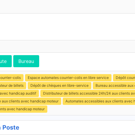
ute
Bureau
ourrier-colis
Espace automates courrier-colis en libre service
Dépôt courr
uteur de billets
Dépôt de chèques en libre-service
Bureau accessible aux 
 avec handicap auditif
Distributeur de billets accessible 24h/24 aux clients 
e aux clients avec handicap moteur
Automates accessibles aux clients avec 
ients avec handicap moteur
 Poste