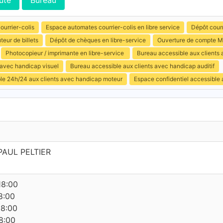
ute
Bureau
ourrier-colis
Espace automates courrier-colis en libre service
Dépôt courr
uteur de billets
Dépôt de chèques en libre-service
Ouverture de compte M
Photocopieur / imprimante en libre-service
Bureau accessible aux clients
 avec handicap visuel
Bureau accessible aux clients avec handicap auditif
ible 24h/24 aux clients avec handicap moteur
Espace confidentiel accessible
AUL PELTIER
18:00
8:00
18:00
8:00