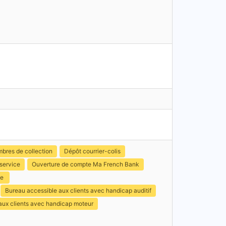
mbres de collection
Dépôt courrier-colis
service
Ouverture de compte Ma French Bank
ce
Bureau accessible aux clients avec handicap auditif
 aux clients avec handicap moteur