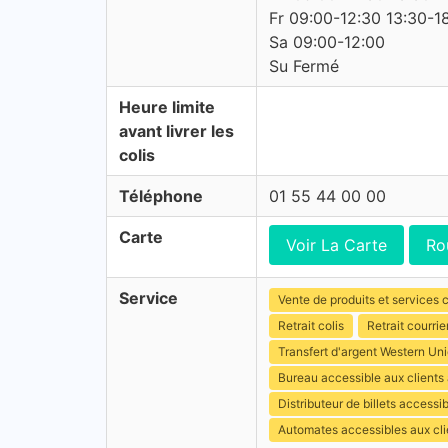
Fr 09:00-12:30 13:30-1
Sa 09:00-12:00
Su Fermé
Heure limite
avant livrer les
colis
Téléphone
01 55 44 00 00
Carte
Voir La Carte
Ro
Service
Vente de produits et services c
Retrait colis
Retrait courrie
Transfert d'argent Western Un
Bureau accessible aux client
Distributeur de billets access
Automates accessibles aux cli