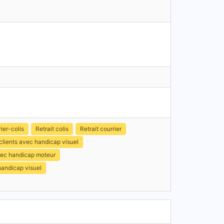
ier-colis
Retrait colis
Retrait courrier
clients avec handicap visuel
avec handicap moteur
handicap visuel