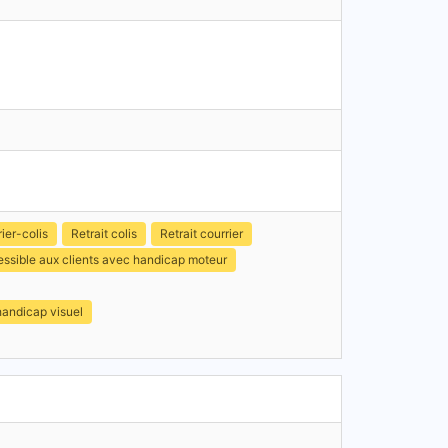
ier-colis
Retrait colis
Retrait courrier
ssible aux clients avec handicap moteur
handicap visuel