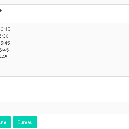
TE
16:45
6:30
16:45
6:45
6:45
ute
Bureau