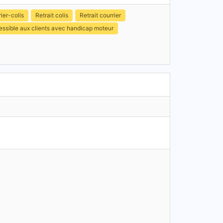
ier-colis
Retrait colis
Retrait courrier
ssible aux clients avec handicap moteur