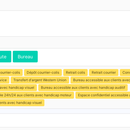
ute
Bureau
ourrier-colis
Dépôt courrier-colis
Retrait colis
Retrait courrier
Cons
vice
Transfert d'argent Western Union
Bureau accessible aux clients ave
 avec handicap visuel
Bureau accessible aux clients avec handicap auditif
ible 24h/24 aux clients avec handicap moteur
Espace confidentiel accessible
ents avec handicap visuel