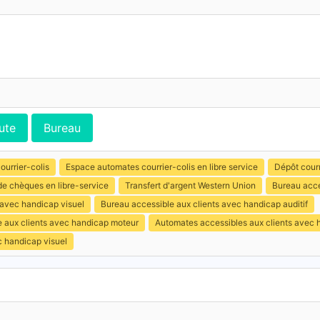
ute
Bureau
ourrier-colis
Espace automates courrier-colis en libre service
Dépôt courr
e chèques en libre-service
Transfert d'argent Western Union
Bureau acce
 avec handicap visuel
Bureau accessible aux clients avec handicap auditif
e aux clients avec handicap moteur
Automates accessibles aux clients avec 
c handicap visuel