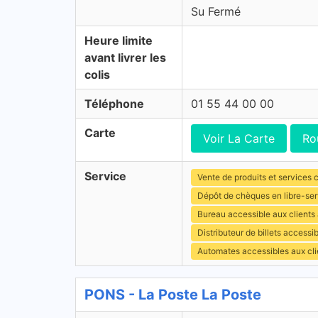
Su Fermé
Heure limite
avant livrer les
colis
Téléphone
01 55 44 00 00
Carte
Voir La Carte
Ro
Service
Vente de produits et services c
Dépôt de chèques en libre-ser
Bureau accessible aux clients
Distributeur de billets access
Automates accessibles aux cli
PONS - La Poste La Poste