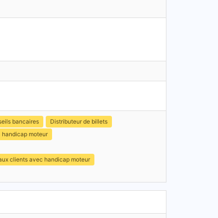
eils bancaires
Distributeur de billets
c handicap moteur
 aux clients avec handicap moteur