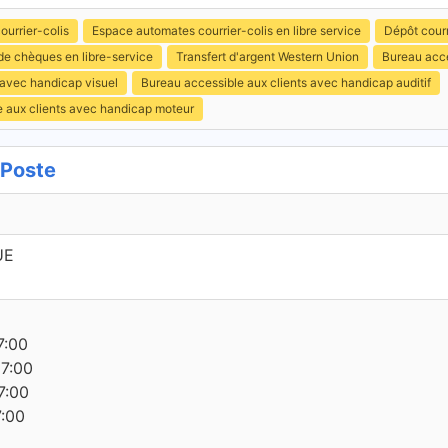
ourrier-colis
Espace automates courrier-colis en libre service
Dépôt courr
de chèques en libre-service
Transfert d'argent Western Union
Bureau acce
 avec handicap visuel
Bureau accessible aux clients avec handicap auditif
e aux clients avec handicap moteur
 Poste
UE
7:00
17:00
7:00
7:00