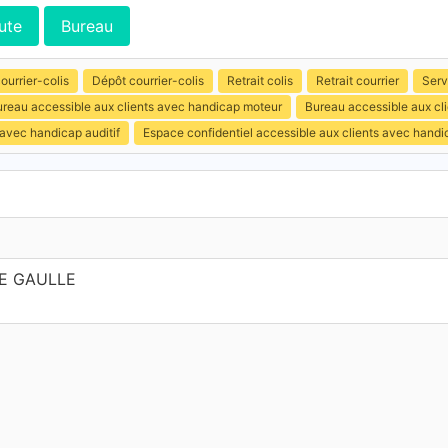
ute
Bureau
ourrier-colis
Dépôt courrier-colis
Retrait colis
Retrait courrier
Serv
reau accessible aux clients avec handicap moteur
Bureau accessible aux cl
 avec handicap auditif
Espace confidentiel accessible aux clients avec hand
E GAULLE