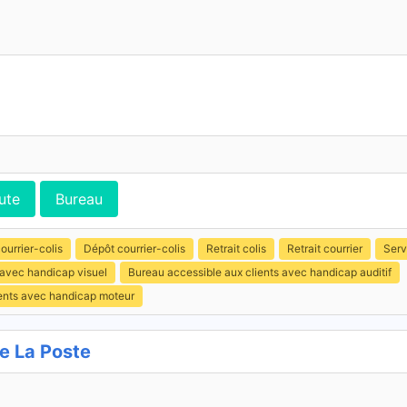
ute
Bureau
ourrier-colis
Dépôt courrier-colis
Retrait colis
Retrait courrier
Serv
 avec handicap visuel
Bureau accessible aux clients avec handicap auditif
ients avec handicap moteur
e La Poste