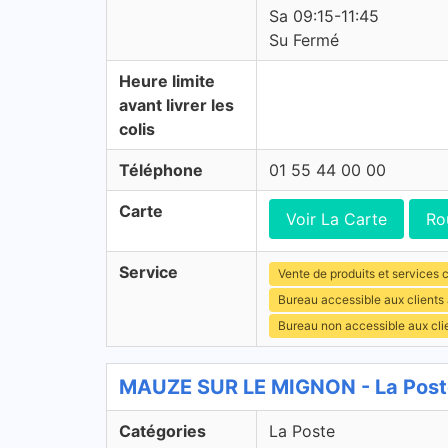
Sa 09:15-11:45
Su Fermé
Heure limite
avant livrer les
colis
Téléphone
01 55 44 00 00
Carte
Voir La Carte
Ro
Service
Vente de produits et services c
Bureau accessible aux clients
Bureau non accessible aux cl
MAUZE SUR LE MIGNON - La Post
Catégories
La Poste