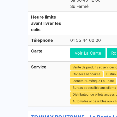
Sa 08:45-12:00
Su Fermé
Heure limite
avant livrer les
colis
Téléphone
01 55 44 00 00
Carte
Voir La Carte
Ro
Service
Vente de produits et services c
Conseils bancaires
Distrib
Identité Numérique La Poste
Bureau accessible aux clients
Distributeur de billets access
Automates accessibles aux cli