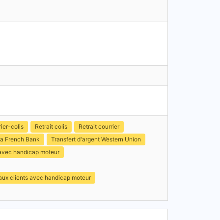
ier-colis
Retrait colis
Retrait courrier
a French Bank
Transfert d'argent Western Union
 avec handicap moteur
 aux clients avec handicap moteur