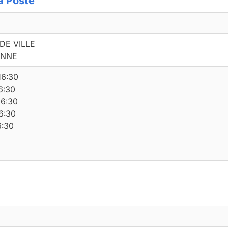
 Poste
DE VILLE
ONNE
16:30
6:30
16:30
6:30
6:30