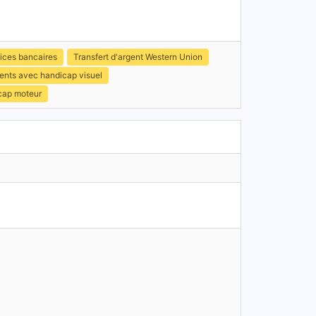
ices bancaires
Transfert d'argent Western Union
ients avec handicap visuel
icap moteur