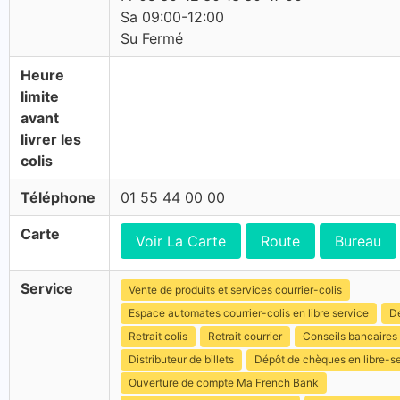
Sa 09:00-12:00
Su Fermé
Heure
limite
avant
livrer les
colis
Téléphone
01 55 44 00 00
Carte
Voir La Carte
Route
Bureau
Service
Vente de produits et services courrier-colis
Espace automates courrier-colis en libre service
Dé
Retrait colis
Retrait courrier
Conseils bancaires
Distributeur de billets
Dépôt de chèques en libre-s
Ouverture de compte Ma French Bank