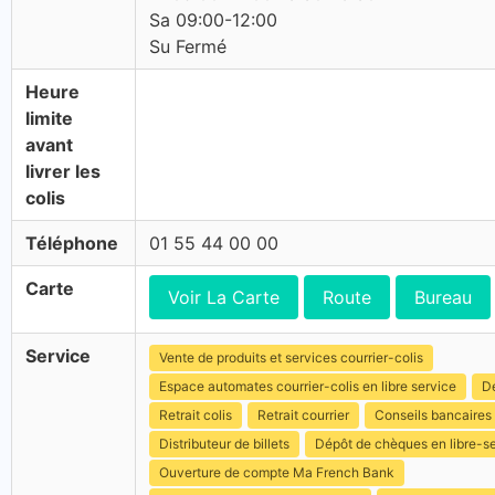
Sa 09:00-12:00
Su Fermé
Heure
limite
avant
livrer les
colis
Téléphone
01 55 44 00 00
Carte
Voir La Carte
Route
Bureau
Service
Vente de produits et services courrier-colis
Espace automates courrier-colis en libre service
Dé
Retrait colis
Retrait courrier
Conseils bancaires
Distributeur de billets
Dépôt de chèques en libre-s
Ouverture de compte Ma French Bank