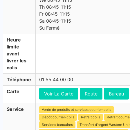
We 08:45-11:15
Th 08:45-11:15
Fr 08:45-11:15
Sa 08:45-11:15
Su Fermé
Heure
limite
avant
livrer les
colis
Téléphone
01 55 44 00 00
Carte
Voir La Carte
Route
Bureau
Service
Vente de produits et services courrier-colis
Dépôt courrier-colis
Retrait colis
Retrait courrie
Services bancaires
Transfert d'argent Western Uni