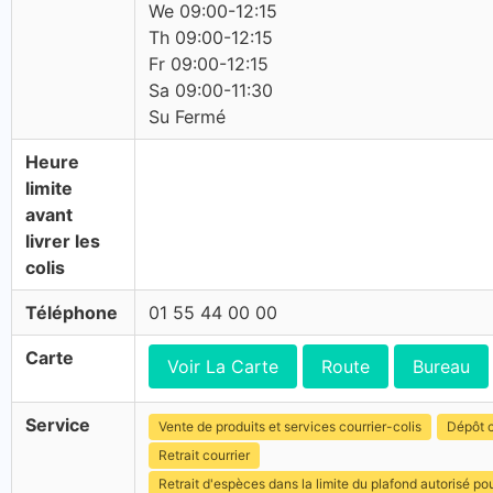
We 09:00-12:15
Th 09:00-12:15
Fr 09:00-12:15
Sa 09:00-11:30
Su Fermé
Heure
limite
avant
livrer les
colis
Téléphone
01 55 44 00 00
Carte
Voir La Carte
Route
Bureau
Service
Vente de produits et services courrier-colis
Dépôt c
Retrait courrier
Retrait d'espèces dans la limite du plafond autorisé po