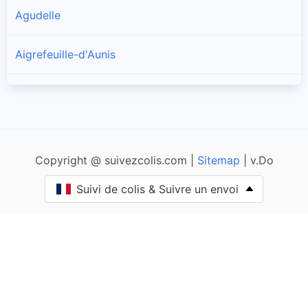
Agudelle
Aigrefeuille-d'Aunis
Allas-Champagne
Anais
Copyright @ suivezcolis.com |
Sitemap
| v.Do
Andilly
Suivi de colis & Suivre un envoi
Angliers
Angoulins
Annepont