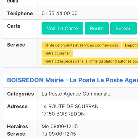
colis
Téléphone
01 55 44 00 00
Carte
Voir La Carte
Route
Bureau
Service
Vente de produits et services courrier-colis
Dépôt c
Retrait courrier
Retrait d'espèces dans la limite du plafond autorisé po
BOISREDON Mairie - La Poste La Poste Ag
Catégories
La Poste Agence Communale
Adresse
14 ROUTE DE SOUBRAN
17150 BOISREDON
Horaires
Mo 09:00-12:15
Service
Tu 09:00-12:15