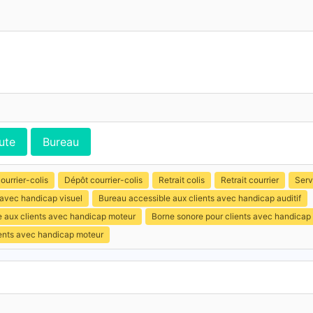
ute
Bureau
ourrier-colis
Dépôt courrier-colis
Retrait colis
Retrait courrier
Serv
 avec handicap visuel
Bureau accessible aux clients avec handicap auditif
e aux clients avec handicap moteur
Borne sonore pour clients avec handicap 
ients avec handicap moteur