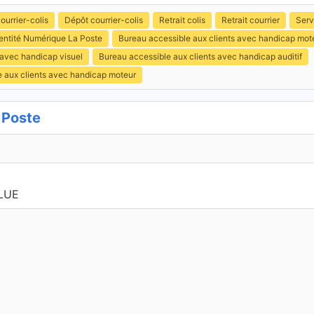
ourrier-colis
Dépôt courrier-colis
Retrait colis
Retrait courrier
Serv
entité Numérique La Poste
Bureau accessible aux clients avec handicap mot
 avec handicap visuel
Bureau accessible aux clients avec handicap auditif
e aux clients avec handicap moteur
 Poste
LUE