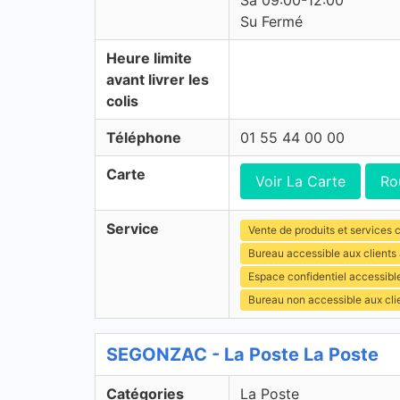
Sa 09:00-12:00
Su Fermé
Heure limite
avant livrer les
colis
Téléphone
01 55 44 00 00
Carte
Voir La Carte
Ro
Service
Vente de produits et services c
Bureau accessible aux clients
Espace confidentiel accessibl
Bureau non accessible aux cl
SEGONZAC - La Poste La Poste
Catégories
La Poste