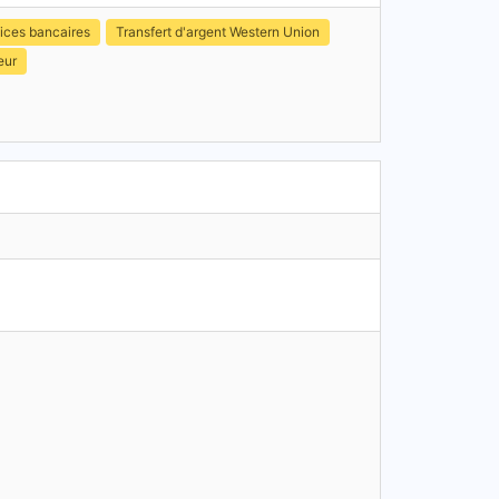
ices bancaires
Transfert d'argent Western Union
eur