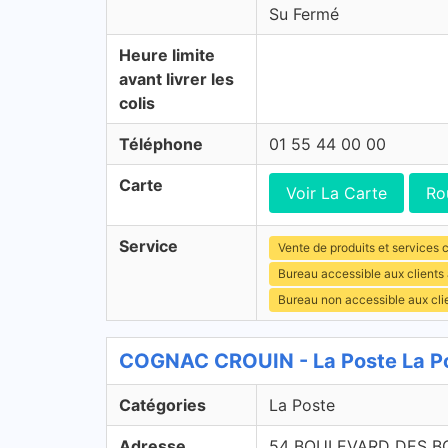
Su Fermé
Heure limite
avant livrer les
colis
Téléphone
01 55 44 00 00
Carte
Voir La Carte
Ro
Service
Vente de produits et services c
Bureau accessible aux clients
Bureau non accessible aux cli
COGNAC CROUIN - La Poste La P
Catégories
La Poste
Adresse
54 BOULEVARD DES B