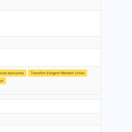
ices bancaires
Transfert d'argent Western Union
ur