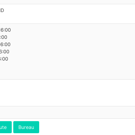
ND
16:00
6:00
16:00
6:00
6:00
ute
Bureau