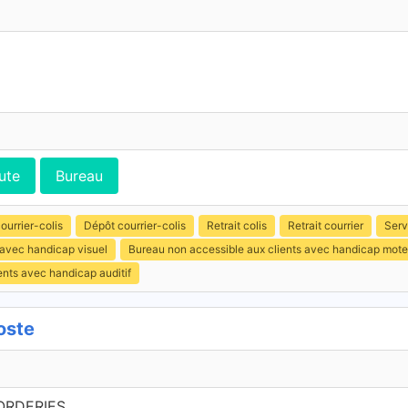
ute
Bureau
ourrier-colis
Dépôt courrier-colis
Retrait colis
Retrait courrier
Serv
 avec handicap visuel
Bureau non accessible aux clients avec handicap mote
ents avec handicap auditif
oste
ORDERIES