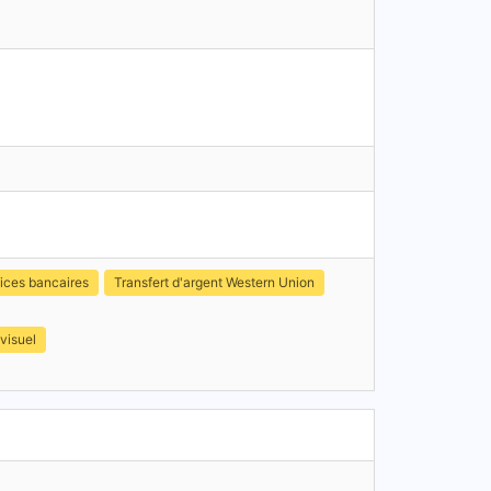
ices bancaires
Transfert d'argent Western Union
visuel