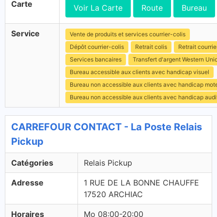
Carte
Voir La Carte
Route
Bureau
Service
Vente de produits et services courrier-colis
Dépôt courrier-colis
Retrait colis
Retrait courrie
Services bancaires
Transfert d'argent Western Uni
Bureau accessible aux clients avec handicap visuel
Bureau non accessible aux clients avec handicap mot
Bureau non accessible aux clients avec handicap audit
CARREFOUR CONTACT - La Poste Relais
Pickup
Catégories
Relais Pickup
Adresse
1 RUE DE LA BONNE CHAUFFE
17520 ARCHIAC
Horaires
Mo 08:00-20:00