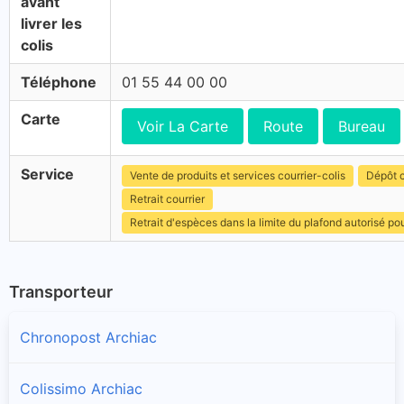
avant
livrer les
colis
Téléphone
01 55 44 00 00
Carte
Voir La Carte
Route
Bureau
Service
Vente de produits et services courrier-colis
Dépôt c
Retrait courrier
Retrait d'espèces dans la limite du plafond autorisé po
Transporteur
Chronopost Archiac
Colissimo Archiac