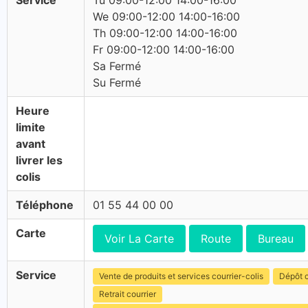
Service
Tu 09:00-12:00 14:00-16:00
We 09:00-12:00 14:00-16:00
Th 09:00-12:00 14:00-16:00
Fr 09:00-12:00 14:00-16:00
Sa Fermé
Su Fermé
Heure
limite
avant
livrer les
colis
Téléphone
01 55 44 00 00
Carte
Voir La Carte
Route
Bureau
Service
Vente de produits et services courrier-colis
Dépôt c
Retrait courrier