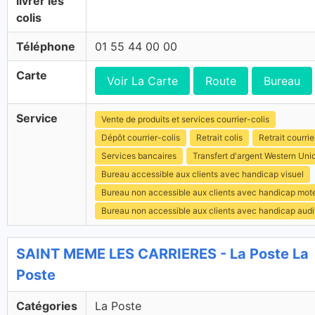
livrer les
colis
Téléphone
01 55 44 00 00
Carte
Voir La Carte
Route
Bureau
Service
Vente de produits et services courrier-colis
Dépôt courrier-colis
Retrait colis
Retrait courrie
Services bancaires
Transfert d'argent Western Uni
Bureau accessible aux clients avec handicap visuel
Bureau non accessible aux clients avec handicap mot
Bureau non accessible aux clients avec handicap audit
SAINT MEME LES CARRIERES - La Poste La
Poste
Catégories
La Poste