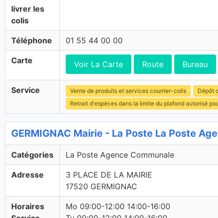
livrer les
colis
Téléphone
01 55 44 00 00
Carte
Voir La Carte
Route
Bureau
Service
Vente de produits et services courrier-colis
Dépôt c
Retrait d'espèces dans la limite du plafond autorisé po
GERMIGNAC Mairie - La Poste La Poste A
Catégories
La Poste Agence Communale
Adresse
3 PLACE DE LA MAIRIE
17520 GERMIGNAC
Horaires
Mo 09:00-12:00 14:00-16:00