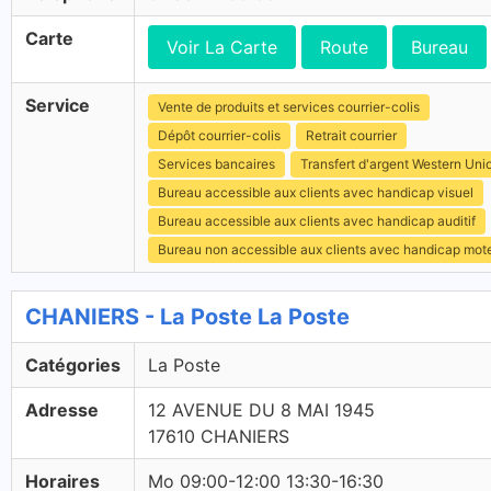
Carte
Voir La Carte
Route
Bureau
Service
Vente de produits et services courrier-colis
Dépôt courrier-colis
Retrait courrier
Services bancaires
Transfert d'argent Western Uni
Bureau accessible aux clients avec handicap visuel
Bureau accessible aux clients avec handicap auditif
Bureau non accessible aux clients avec handicap mot
CHANIERS - La Poste La Poste
Catégories
La Poste
Adresse
12 AVENUE DU 8 MAI 1945
17610 CHANIERS
Horaires
Mo 09:00-12:00 13:30-16:30