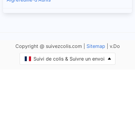
Allas-Champagne
Anais
Copyright @ suivezcolis.com |
Sitemap
| v.Do
Andilly
Suivi de colis & Suivre un envoi
Angliers
Angoulins
Annepont
Annezay