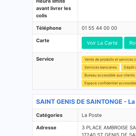
Heure limite
avant livrer les
colis
Téléphone
01 55 44 00 00
Carte
Voir La Carte
Ro
Service
Vente de produits et services c
Services bancaires
Dépôt 
Bureau accessible aux client
Espace confidentiel accessibl
SAINT GENIS DE SAINTONGE - La 
Catégories
La Poste
Adresse
3 PLACE AMBROISE S
17240 ST GENIS DE S