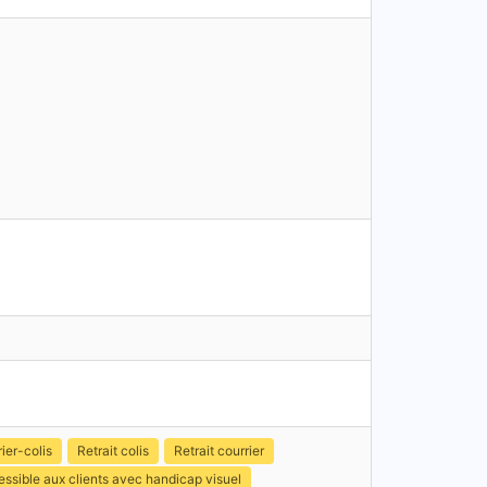
ier-colis
Retrait colis
Retrait courrier
ssible aux clients avec handicap visuel