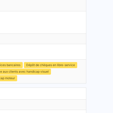
ices bancaires
Dépôt de chèques en libre-service
e aux clients avec handicap visuel
icap moteur