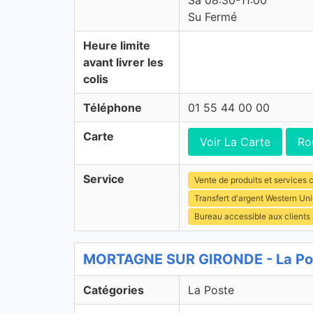
Sa 08:30-11:00
Su Fermé
Heure limite
avant livrer les
colis
Téléphone
01 55 44 00 00
Carte
Voir La Carte
Ro
Service
Vente de produits et services c
Transfert d'argent Western Un
Bureau accessible aux clients
MORTAGNE SUR GIRONDE - La Pos
Catégories
La Poste