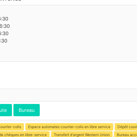
6:30
6:30
6:30
6:30
ute
Bureau
ourrier-colis
Espace automates courrier-colis en libre service
Dépôt courr
de chèques en libre-service
Transfert d'argent Western Union
Bureau acce