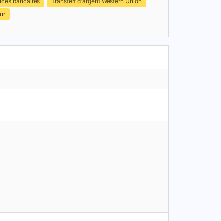
ices bancaires
Transfert d'argent Western Union
ur