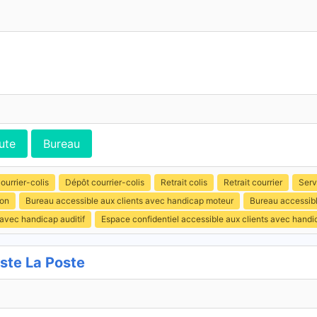
ute
Bureau
ourrier-colis
Dépôt courrier-colis
Retrait colis
Retrait courrier
Serv
ion
Bureau accessible aux clients avec handicap moteur
Bureau accessibl
 avec handicap auditif
Espace confidentiel accessible aux clients avec hand
te La Poste