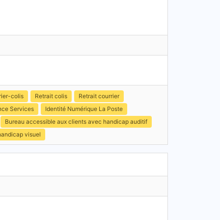
ier-colis
Retrait colis
Retrait courrier
nce Services
Identité Numérique La Poste
Bureau accessible aux clients avec handicap auditif
handicap visuel