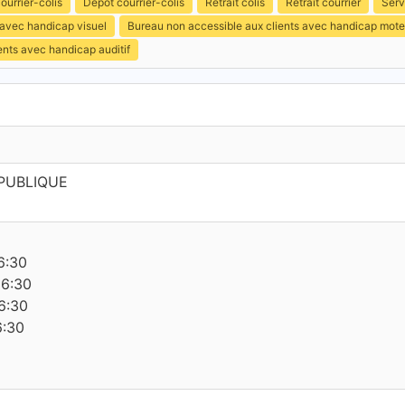
ourrier-colis
Dépôt courrier-colis
Retrait colis
Retrait courrier
Serv
 avec handicap visuel
Bureau non accessible aux clients avec handicap mote
ents avec handicap auditif
PUBLIQUE
6:30
16:30
6:30
6:30