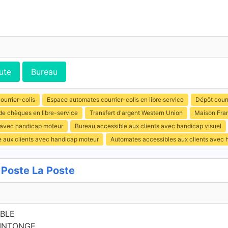
ute
Bureau
ourrier-colis
Espace automates courrier-colis en libre service
Dépôt courr
de chèques en libre-service
Transfert d'argent Western Union
Maison Fra
s avec handicap moteur
Bureau accessible aux clients avec handicap visuel
e aux clients avec handicap moteur
Automates accessibles aux clients avec 
Poste La Poste
ABLE
AINTONGE