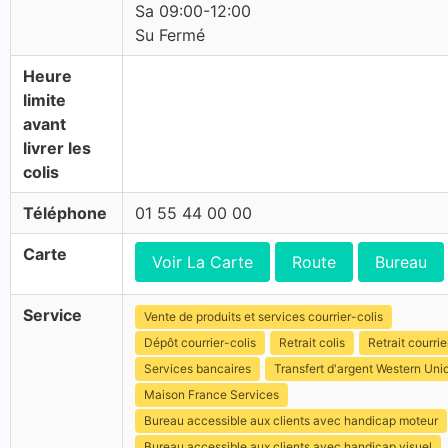
Sa 09:00-12:00
Su Fermé
Heure
limite
avant
livrer les
colis
Téléphone
01 55 44 00 00
Carte
Voir La Carte
Route
Bureau
Service
Vente de produits et services courrier-colis
Dépôt courrier-colis
Retrait colis
Retrait courrie
Services bancaires
Transfert d'argent Western Uni
Maison France Services
Bureau accessible aux clients avec handicap moteur
Bureau accessible aux clients avec handicap visuel