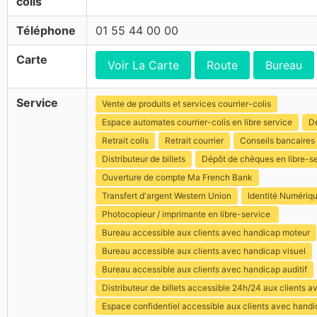
colis
Téléphone
01 55 44 00 00
Carte
Voir La Carte
Route
Bureau
Service
Vente de produits et services courrier-colis
Espace automates courrier-colis en libre service
Dé
Retrait colis
Retrait courrier
Conseils bancaires
Distributeur de billets
Dépôt de chèques en libre-s
Ouverture de compte Ma French Bank
Transfert d'argent Western Union
Identité Numériq
Photocopieur / imprimante en libre-service
Bureau accessible aux clients avec handicap moteur
Bureau accessible aux clients avec handicap visuel
Bureau accessible aux clients avec handicap auditif
Distributeur de billets accessible 24h/24 aux clients 
Espace confidentiel accessible aux clients avec hand