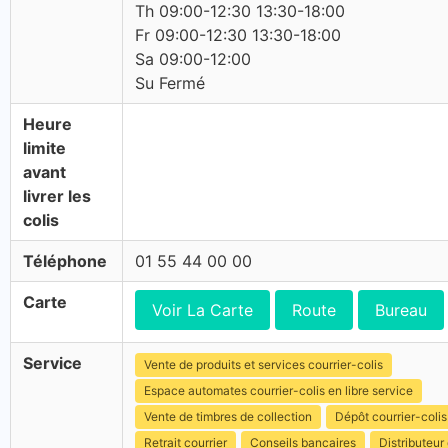
Th 09:00-12:30 13:30-18:00
Fr 09:00-12:30 13:30-18:00
Sa 09:00-12:00
Su Fermé
Heure
limite
avant
livrer les
colis
Téléphone
01 55 44 00 00
Carte
Voir La Carte
Route
Bureau
Service
Vente de produits et services courrier-colis
Espace automates courrier-colis en libre service
Vente de timbres de collection
Dépôt courrier-colis
Retrait courrier
Conseils bancaires
Distributeur 