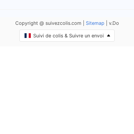
Anais
Copyright @ suivezcolis.com |
Sitemap
| v.Do
Andilly
Suivi de colis & Suivre un envoi
Angliers
Angoulins
Annepont
Annezay
Antezant-la-Chapelle
Rochelle-1