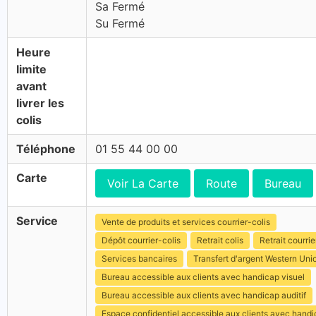
Sa Fermé
Su Fermé
Heure
limite
avant
livrer les
colis
Téléphone
01 55 44 00 00
Carte
Voir La Carte
Route
Bureau
Service
Vente de produits et services courrier-colis
Dépôt courrier-colis
Retrait colis
Retrait courrie
Services bancaires
Transfert d'argent Western Uni
Bureau accessible aux clients avec handicap visuel
Bureau accessible aux clients avec handicap auditif
Espace confidentiel accessible aux clients avec hand