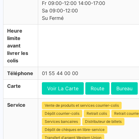
Fr 09:00-12:00 14:00-17:00
Sa 09:00-12:00
Su Fermé
Heure
limite
avant
livrer les
colis
Téléphone
01 55 44 00 00
Carte
Voir La Carte
Route
Bureau
Service
Vente de produits et services courrier-colis
Dépôt courrier-colis
Retrait colis
Retrait courrie
Services bancaires
Distributeur de billets
Dépôt de chèques en libre-service
Transfert d'argent Western Union