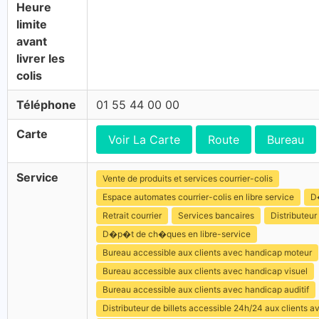
Heure
limite
avant
livrer les
colis
Téléphone
01 55 44 00 00
Carte
Voir La Carte
Route
Bureau
Service
Vente de produits et services courrier-colis
Espace automates courrier-colis en libre service
D
Retrait courrier
Services bancaires
Distributeur 
D�p�t de ch�ques en libre-service
Bureau accessible aux clients avec handicap moteur
Bureau accessible aux clients avec handicap visuel
Bureau accessible aux clients avec handicap auditif
Distributeur de billets accessible 24h/24 aux clients 