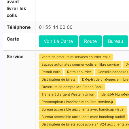
avant
livrer les
colis
Téléphone
01 55 44 00 00
Carte
Voir La Carte
Route
Bureau
Service
Vente de produits et services courrier-colis
Espace automates courrier-colis en libre service
D
Retrait colis
Retrait courrier
Conseils bancaires
Distributeur de billets
D�p�t de ch�ques en libre
Ouverture de compte Ma French Bank
Transfert d'argent Western Union
Identit� Num�ri
Photocopieur / imprimante en libre-service�
Bureau accessible aux clients avec handicap visuel
Bureau accessible aux clients avec handicap auditif
Distributeur de billets accessible 24h/24 aux clients 