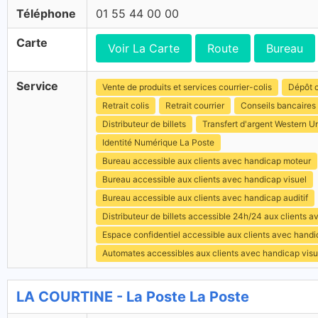
Téléphone
01 55 44 00 00
Carte
Voir La Carte
Route
Bureau
Service
Vente de produits et services courrier-colis
Dépôt c
Retrait colis
Retrait courrier
Conseils bancaires
Distributeur de billets
Transfert d'argent Western U
Identité Numérique La Poste
Bureau accessible aux clients avec handicap moteur
Bureau accessible aux clients avec handicap visuel
Bureau accessible aux clients avec handicap auditif
Distributeur de billets accessible 24h/24 aux clients 
Espace confidentiel accessible aux clients avec hand
Automates accessibles aux clients avec handicap visu
LA COURTINE - La Poste La Poste