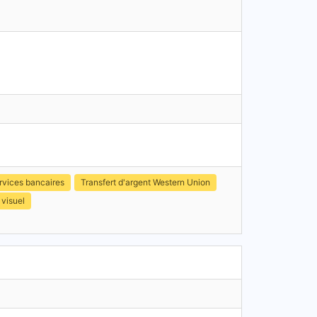
rvices bancaires
Transfert d'argent Western Union
 visuel