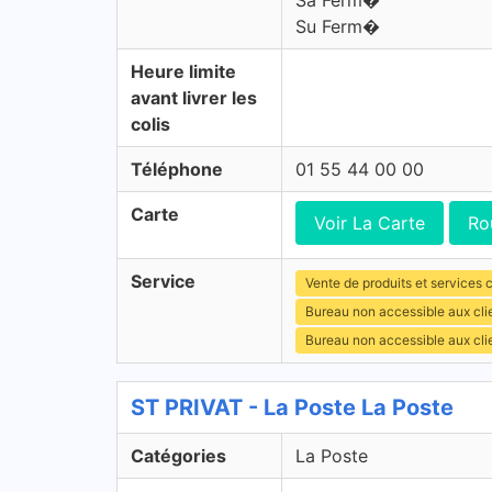
Sa Ferm�
Su Ferm�
Heure limite
avant livrer les
colis
Téléphone
01 55 44 00 00
Carte
Voir La Carte
Ro
Service
Vente de produits et services c
Bureau non accessible aux cl
Bureau non accessible aux cli
ST PRIVAT - La Poste La Poste
Catégories
La Poste