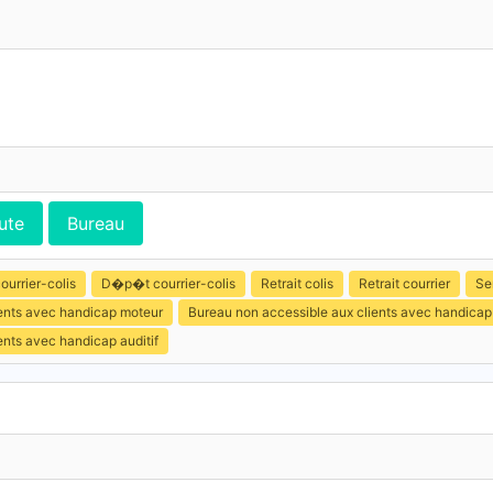
ute
Bureau
ourrier-colis
D�p�t courrier-colis
Retrait colis
Retrait courrier
Se
ients avec handicap moteur
Bureau non accessible aux clients avec handicap
ents avec handicap auditif