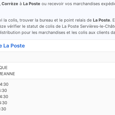
, Corrèze
à
La Poste
ou recevoir vos marchandises expédi
la colis, trouver la bureau et le point relais de
La Poste
. 
ze vérifier le statut de colis de La Poste Servières-le-Châ
stribution pour les marchandises et les colis aux clients d
 La Poste
IQUE
 MEANNE
14:30
4:30
4:30
4:30
4:30