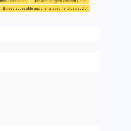
nseils bancaires
Transfert d'argent Western Union
Bureau accessible aux clients avec handicap auditif