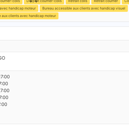
ourrier-colis
D�p�t courrier-colis
Retrait colis
Retrait courrier
Co
s avec handicap moteur
Bureau accessible aux clients avec handicap visuel
e aux clients avec handicap moteur
GO
17:00
7:00
17:00
7:00
7:00