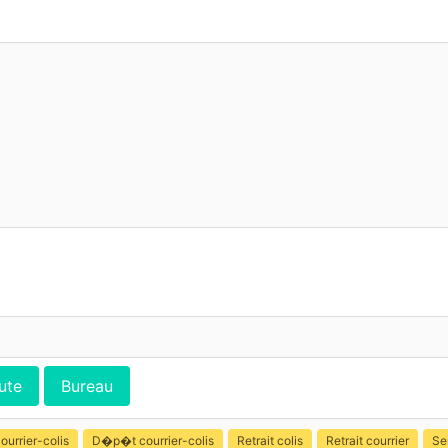
ute
Bureau
ourrier-colis
D�p�t courrier-colis
Retrait colis
Retrait courrier
Se