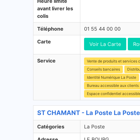
Heure limite
avant livrer les
colis
Téléphone
01 55 44 00 00
Carte
Voir La Carte
Ro
Service
Vente de produits et services c
Conseils bancaires
Distrib
Identité Numérique La Poste
Bureau accessible aux clients
Espace confidentiel accessibl
ST CHAMANT - La Poste La Poste
Catégories
La Poste
Adresse
LE BOURG