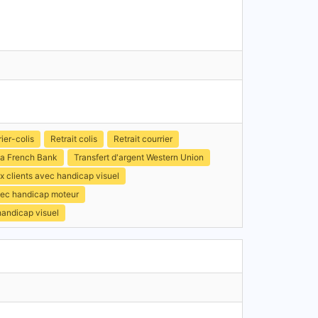
ier-colis
Retrait colis
Retrait courrier
a French Bank
Transfert d'argent Western Union
x clients avec handicap visuel
avec handicap moteur
handicap visuel