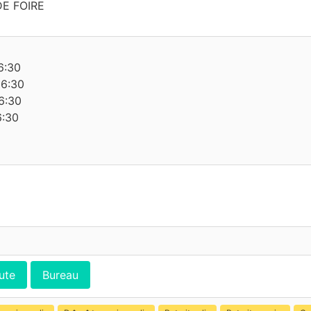
E FOIRE
6:30
16:30
6:30
6:30
ute
Bureau