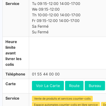
Service
Tu 09:15-12:00 14:00-17:00
We 09:15-12:00
Th 10:00-12:00 14:00-17:00
Fr 09:15-12:00 14:00-17:00
Sa Fermé
Su Fermé
Heure
limite
avant
livrer les
colis
Téléphone
01 55 44 00 00
Carte
Voir La Carte
Route
Bureau
Service
Vente de produits et services courrier-colis
Espace automates courrier-colis en libre service
Dé