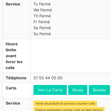
Service
Tu Fermé
We Fermé
Th Fermé
Fr Fermé
Sa Fermé
Su Fermé
Heure
limite
avant
livrer les
colis
Téléphone
01 55 44 00 00
Carte
Voir La Carte
Route
Bureau
Service
Vente de produits et services courrier-colis
Espace automates courrier-colis en libre service