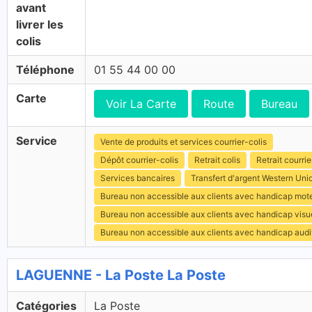
avant
livrer les
colis
Téléphone
01 55 44 00 00
Carte
Voir La Carte
Route
Bureau
Service
Vente de produits et services courrier-colis
Dépôt courrier-colis
Retrait colis
Retrait courrie
Services bancaires
Transfert d'argent Western Uni
Bureau non accessible aux clients avec handicap mot
Bureau non accessible aux clients avec handicap visu
Bureau non accessible aux clients avec handicap audit
LAGUENNE - La Poste La Poste
Catégories
La Poste