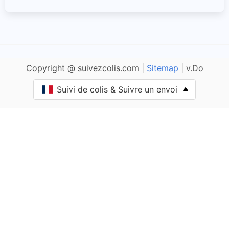
Alleyrat
Altillac
Copyright @ suivezcolis.com |
Sitemap
| v.Do
Ambrugeat
Suivi de colis & Suivre un envoi
Angles-sur-Corrèze
Argentat
Arnac-Pompadour
Astaillac
Aubazines