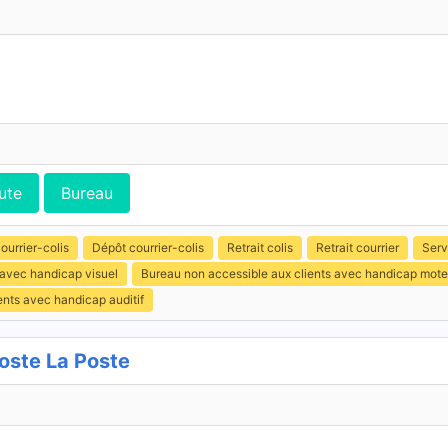
ute
Bureau
ourrier-colis
Dépôt courrier-colis
Retrait colis
Retrait courrier
Serv
 avec handicap visuel
Bureau non accessible aux clients avec handicap mote
ents avec handicap auditif
ste La Poste