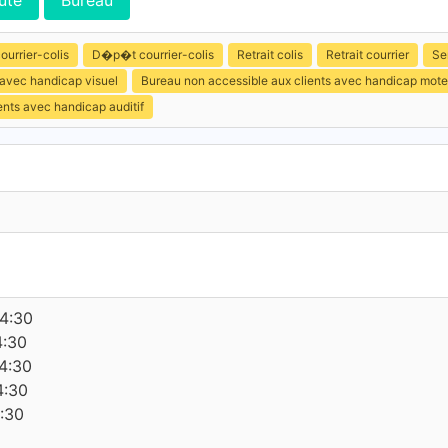
ute
Bureau
ourrier-colis
D�p�t courrier-colis
Retrait colis
Retrait courrier
Se
 avec handicap visuel
Bureau non accessible aux clients avec handicap mote
ents avec handicap auditif
14:30
4:30
4:30
4:30
4:30