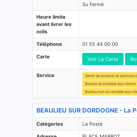
Su Fermé
Heure limite
avant livrer les
colis
Téléphone
01 55 44 00 00
Carte
Voir La Carte
Ro
Service
Vente de produits et services c
Bureau accessible aux clients
Bureau non accessible aux cli
BEAULIEU SUR DORDOGNE - La Po
Catégories
La Poste
Adresse
PLACE MARBOT