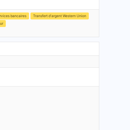
rvices bancaires
Transfert d'argent Western Union
ur