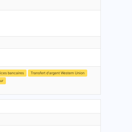
ices bancaires
Transfert d'argent Western Union
ur