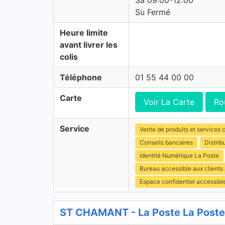
Sa 09:00-12:00
Su Fermé
Heure limite
avant livrer les
colis
Téléphone
01 55 44 00 00
Carte
Voir La Carte
Ro
Service
Vente de produits et services c
Conseils bancaires
Distrib
Identité Numérique La Poste
Bureau accessible aux clients
Espace confidentiel accessibl
ST CHAMANT - La Poste La Poste