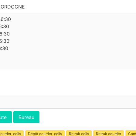
 DORDOGNE
16:30
6:30
6:30
6:30
6:30
ute
Bureau
ourrier-colis
Dépôt courrier-colis
Retrait colis
Retrait courrier
Cons