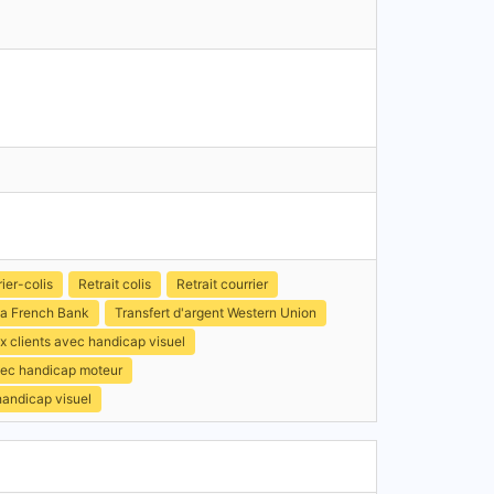
ier-colis
Retrait colis
Retrait courrier
a French Bank
Transfert d'argent Western Union
x clients avec handicap visuel
avec handicap moteur
handicap visuel