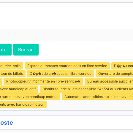
ute
Bureau
ourrier-colis
Espace automates courrier-colis en libre service
D�p�t cour
uteur de billets
D�p�t de ch�ques en libre-service
Ouverture de compt
Photocopieur / imprimante en libre-service�
Bureau accessible aux clie
 avec handicap auditif
Distributeur de billets accessible 24h/24 aux clients 
e aux clients avec handicap moteur
Automates accessibles aux clients avec 
ients avec handicap moteur
Poste