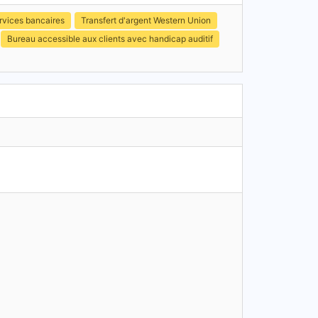
rvices bancaires
Transfert d'argent Western Union
Bureau accessible aux clients avec handicap auditif