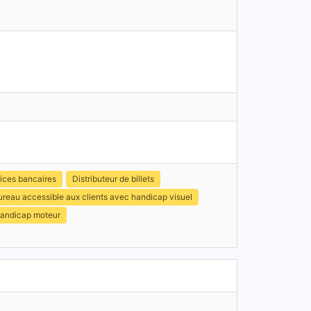
ices bancaires
Distributeur de billets
ureau accessible aux clients avec handicap visuel
handicap moteur