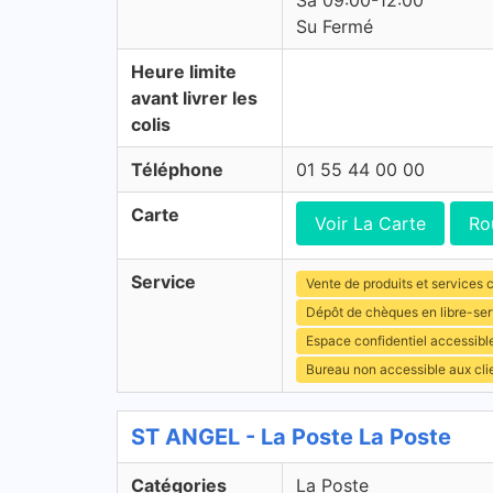
Sa 09:00-12:00
Su Fermé
Heure limite
avant livrer les
colis
Téléphone
01 55 44 00 00
Carte
Voir La Carte
Ro
Service
Vente de produits et services c
Dépôt de chèques en libre-ser
Espace confidentiel accessibl
Bureau non accessible aux cli
ST ANGEL - La Poste La Poste
Catégories
La Poste