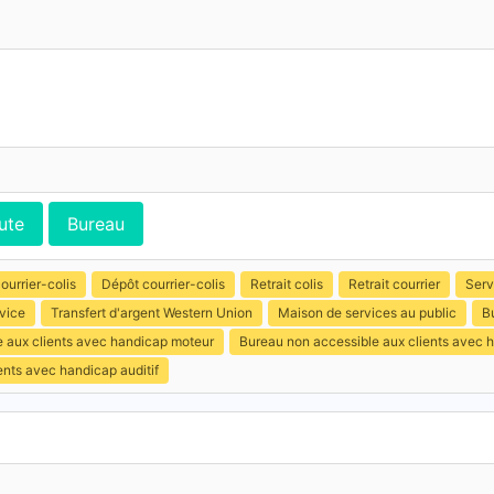
ute
Bureau
ourrier-colis
Dépôt courrier-colis
Retrait colis
Retrait courrier
Serv
vice
Transfert d'argent Western Union
Maison de services au public
B
e aux clients avec handicap moteur
Bureau non accessible aux clients avec 
ents avec handicap auditif