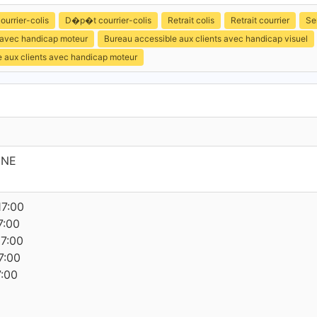
ourrier-colis
D�p�t courrier-colis
Retrait colis
Retrait courrier
Se
s avec handicap moteur
Bureau accessible aux clients avec handicap visuel
e aux clients avec handicap moteur
INE
17:00
7:00
17:00
7:00
7:00