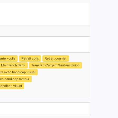
rier-colis
Retrait colis
Retrait courrier
e Ma French Bank
Transfert d'argent Western Union
nts avec handicap visuel
avec handicap moteur
handicap visuel