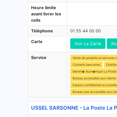
Heure limite
avant livrer les
colis
Téléphone
01 55 44 00 00
Carte
Voir La Carte
Ro
Service
Vente de produits et services c
Conseils bancaires
Distrib
Identit� Num�rique La Poste
Bureau accessible aux clients
Espace confidentiel accessibl
Bureau non accessible aux cl
USSEL SARSONNE - La Poste La 