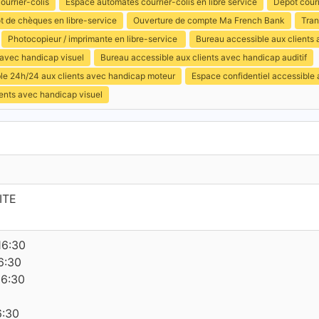
ourrier-colis
Espace automates courrier-colis en libre service
Dépôt courr
t de chèques en libre-service
Ouverture de compte Ma French Bank
Tran
Photocopieur / imprimante en libre-service
Bureau accessible aux clients
 avec handicap visuel
Bureau accessible aux clients avec handicap auditif
ible 24h/24 aux clients avec handicap moteur
Espace confidentiel accessible
ents avec handicap visuel
ITE
16:30
6:30
16:30
6:30