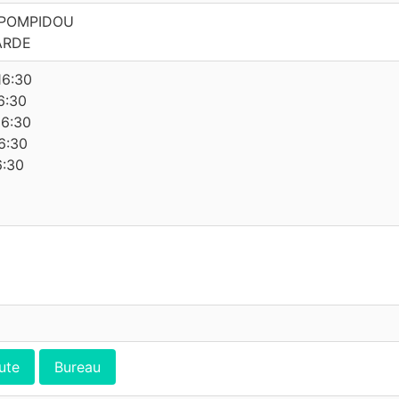
 POMPIDOU
ARDE
16:30
6:30
16:30
6:30
6:30
ute
Bureau