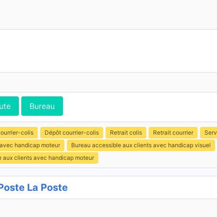
ute
Bureau
ourrier-colis
Dépôt courrier-colis
Retrait colis
Retrait courrier
Serv
s avec handicap moteur
Bureau accessible aux clients avec handicap visuel
e aux clients avec handicap moteur
oste La Poste