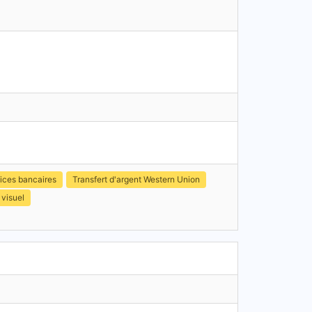
ices bancaires
Transfert d'argent Western Union
 visuel