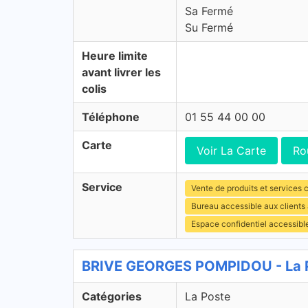
Sa Fermé
Su Fermé
Heure limite
avant livrer les
colis
Téléphone
01 55 44 00 00
Carte
Voir La Carte
Ro
Service
Vente de produits et services c
Bureau accessible aux client
Espace confidentiel accessibl
BRIVE GEORGES POMPIDOU - La P
Catégories
La Poste