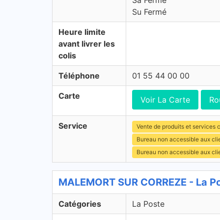
Sa Fermé
Su Fermé
Heure limite
avant livrer les
colis
Téléphone
01 55 44 00 00
Carte
Voir La Carte
Ro
Service
Vente de produits et services c
Bureau non accessible aux cl
Bureau non accessible aux cli
MALEMORT SUR CORREZE - La Pos
Catégories
La Poste