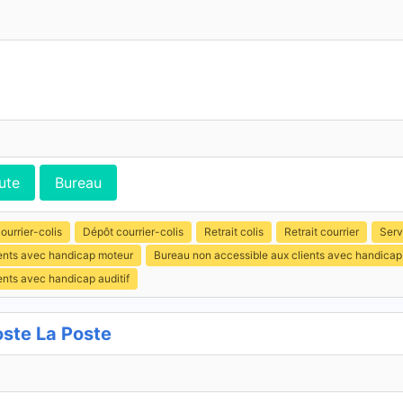
ute
Bureau
ourrier-colis
Dépôt courrier-colis
Retrait colis
Retrait courrier
Serv
ients avec handicap moteur
Bureau non accessible aux clients avec handicap
ents avec handicap auditif
te La Poste