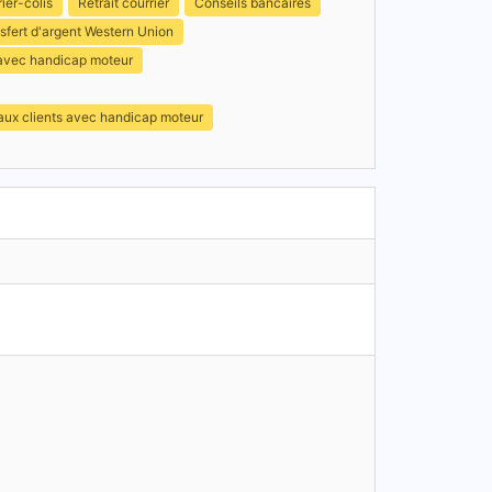
ier-colis
Retrait courrier
Conseils bancaires
sfert d'argent Western Union
 avec handicap moteur
 aux clients avec handicap moteur