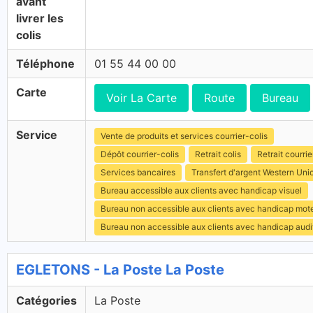
avant
livrer les
colis
Téléphone
01 55 44 00 00
Carte
Voir La Carte
Route
Bureau
Service
Vente de produits et services courrier-colis
Dépôt courrier-colis
Retrait colis
Retrait courrie
Services bancaires
Transfert d'argent Western Uni
Bureau accessible aux clients avec handicap visuel
Bureau non accessible aux clients avec handicap mot
Bureau non accessible aux clients avec handicap audit
EGLETONS - La Poste La Poste
Catégories
La Poste