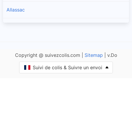
Allassac
Alleyrat
Altillac
Copyright @ suivezcolis.com |
Sitemap
| v.Do
Ambrugeat
Suivi de colis & Suivre un envoi
Angles-sur-Corrèze
Argentat
Arnac-Pompadour
Astaillac