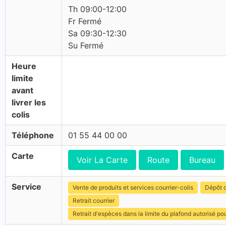
Th 09:00-12:00
Fr Fermé
Sa 09:30-12:30
Su Fermé
Heure
limite
avant
livrer les
colis
Téléphone
01 55 44 00 00
Carte
Voir La Carte
Route
Bureau
Service
Vente de produits et services courrier-colis
Dépôt c
Retrait courrier
Retrait d'espèces dans la limite du plafond autorisé po