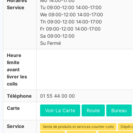
Horaires
Mo 14:00-17:00
Service
Tu 09:00-12:00 14:00-17:00
We 09:00-12:00 14:00-17:00
Th 09:00-12:00 14:00-17:00
Fr 09:00-12:00 14:00-17:00
Sa 09:00-12:00
Su Fermé
Heure
limite
avant
livrer les
colis
Téléphone
01 55 44 00 00
Carte
Voir La Carte
Route
Bureau
Service
Vente de produits et services courrier-colis
Dépôt c