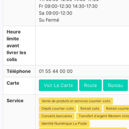
Fr 09:00-12:30 14:30-17:30
Sa 09:00-12:30
Su Fermé
Heure
limite
avant
livrer les
colis
Téléphone
01 55 44 00 00
Carte
Voir La Carte
Route
Bureau
Service
Vente de produits et services courrier-colis
Dépôt courrier-colis
Retrait colis
Retrait courrie
Conseils bancaires
Transfert d'argent Western Uni
Identité Numérique La Poste