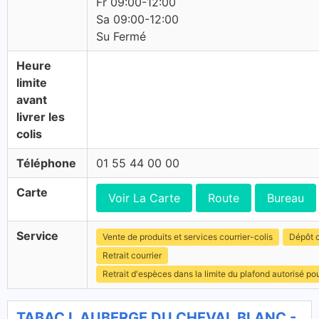
Fr 09:00-12:00
Sa 09:00-12:00
Su Fermé
Heure
limite
avant
livrer les
colis
Téléphone
01 55 44 00 00
Carte
Voir La Carte
Route
Bureau
Service
Vente de produits et services courrier-colis
Dépôt c
Retrait courrier
Retrait d'espèces dans la limite du plafond autorisé po
TABAC L AUBERGE DU CHEVAL BLANC -