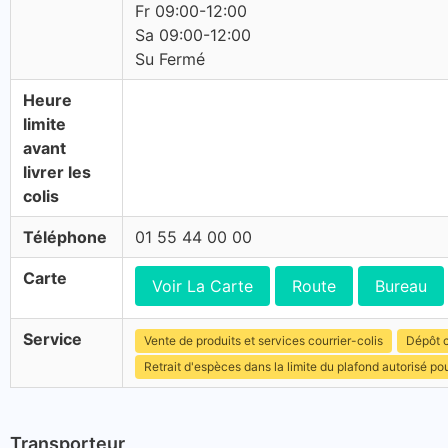
Fr 09:00-12:00
Sa 09:00-12:00
Su Fermé
Heure
limite
avant
livrer les
colis
Téléphone
01 55 44 00 00
Carte
Voir La Carte
Route
Bureau
Service
Vente de produits et services courrier-colis
Dépôt c
Retrait d'espèces dans la limite du plafond autorisé po
Transporteur