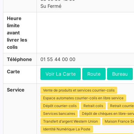
Su Fermé
Heure
limite
avant
livrer les
colis
Téléphone
01 55 44 00 00
Carte
Voir La Carte
Route
Bureau
Service
Vente de produits et services courrier-colis
Espace automates courrier-colis en libre service
Dépôt courrier-colis
Retrait colis
Retrait courrie
Services bancaires
Dépôt de chèques en libre-ser
Transfert d'argent Western Union
Maison France S
Identité Numérique La Poste