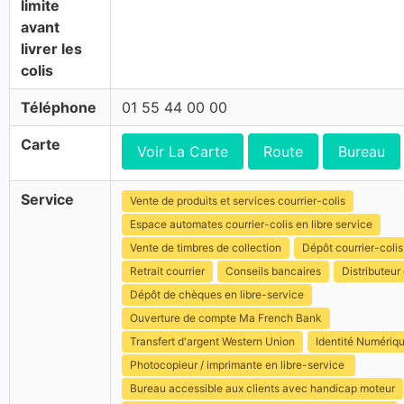
limite
avant
livrer les
colis
Téléphone
01 55 44 00 00
Carte
Voir La Carte
Route
Bureau
Service
Vente de produits et services courrier-colis
Espace automates courrier-colis en libre service
Vente de timbres de collection
Dépôt courrier-colis
Retrait courrier
Conseils bancaires
Distributeur 
Dépôt de chèques en libre-service
Ouverture de compte Ma French Bank
Transfert d'argent Western Union
Identité Numériq
Photocopieur / imprimante en libre-service
Bureau accessible aux clients avec handicap moteur