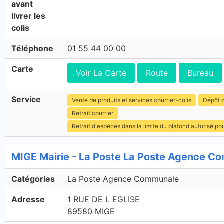
avant
livrer les
colis
Téléphone
01 55 44 00 00
Carte
Voir La Carte
Route
Bureau
Service
Vente de produits et services courrier-colis
Dépôt c
Retrait courrier
Retrait d'espèces dans la limite du plafond autorisé po
MIGE Mairie - La Poste La Poste Agence C
Catégories
La Poste Agence Communale
Adresse
1 RUE DE L EGLISE
89580 MIGE