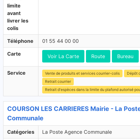
limite
avant
livrer les
colis
Téléphone
01 55 44 00 00
Carte
Voir La Carte
Route
Bureau
Service
Vente de produits et services courrier-colis
Dépôt c
Retrait courrier
Retrait d'espèces dans la limite du plafond autorisé po
COURSON LES CARRIERES Mairie - La Poste
Communale
Catégories
La Poste Agence Communale