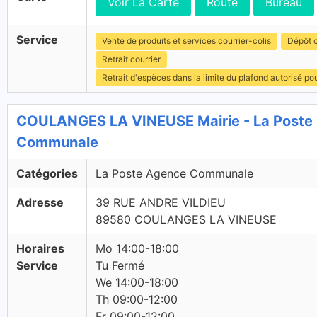
Voir La Carte
Route
Bureau
Service
Vente de produits et services courrier-colis
Dépôt c
Retrait courrier
Retrait d'espèces dans la limite du plafond autorisé po
COULANGES LA VINEUSE Mairie - La Poste 
Communale
Catégories
La Poste Agence Communale
Adresse
39 RUE ANDRE VILDIEU
89580 COULANGES LA VINEUSE
Horaires
Mo 14:00-18:00
Service
Tu Fermé
We 14:00-18:00
Th 09:00-12:00
Fr 09:00-12:00