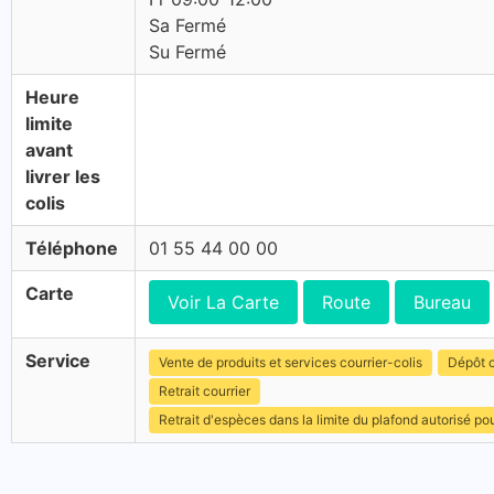
Sa Fermé
Su Fermé
Heure
limite
avant
livrer les
colis
Téléphone
01 55 44 00 00
Carte
Voir La Carte
Route
Bureau
Service
Vente de produits et services courrier-colis
Dépôt c
Retrait courrier
Retrait d'espèces dans la limite du plafond autorisé po