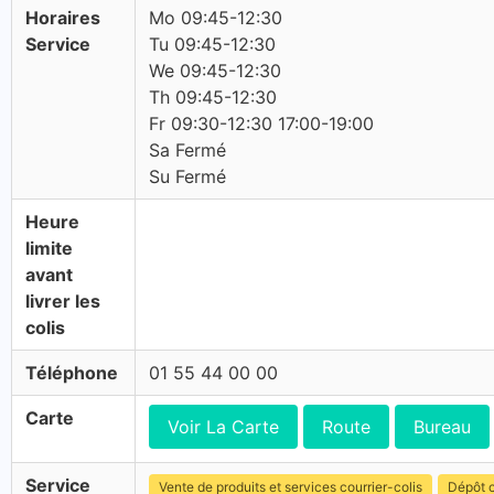
Horaires
Mo 09:45-12:30
Service
Tu 09:45-12:30
We 09:45-12:30
Th 09:45-12:30
Fr 09:30-12:30 17:00-19:00
Sa Fermé
Su Fermé
Heure
limite
avant
livrer les
colis
Téléphone
01 55 44 00 00
Carte
Voir La Carte
Route
Bureau
Service
Vente de produits et services courrier-colis
Dépôt c