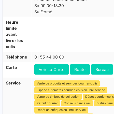
Sa 09:00-13:30
Su Fermé
Heure
limite
avant
livrer les
colis
Téléphone
01 55 44 00 00
Carte
Voir La Carte
Route
Bureau
Service
Vente de produits et services courrier-colis
Espace automates courrier-colis en libre service
Vente de timbres de collection
Dépôt courrier-colis
Retrait courrier
Conseils bancaires
Distributeur 
Dépôt de chèques en libre-service