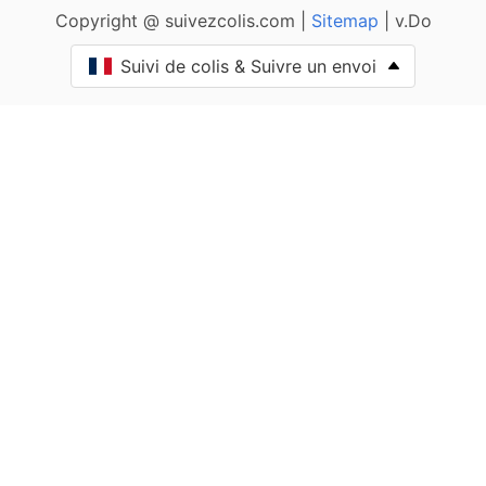
Copyright @ suivezcolis.com |
Sitemap
| v.Do
Angely
Suivi de colis & Suivre un envoi
Annay-la-Côte
Annay-sur-Serein
Annéot
Annoux
Appoigny
Arces-Dilo
Arcy-sur-Cure