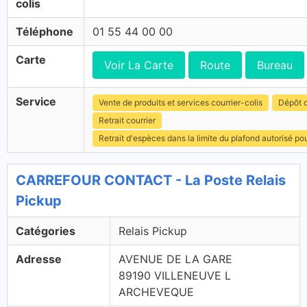
colis
Téléphone
01 55 44 00 00
Carte
Voir La Carte
Route
Bureau
Service
Vente de produits et services courrier-colis
Dépôt c
Retrait courrier
Retrait d'espèces dans la limite du plafond autorisé po
CARREFOUR CONTACT - La Poste Relais
Pickup
Catégories
Relais Pickup
Adresse
AVENUE DE LA GARE
89190 VILLENEUVE L
ARCHEVEQUE