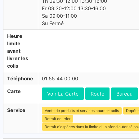
Th 09:30-12:00 13:30-16:00
Fr 09:30-12:00 13:30-16:00
Sa 09:00-11:00
Su Fermé
Heure
limite
avant
livrer les
colis
Téléphone
01 55 44 00 00
Carte
Voir La Carte
Route
Bureau
Service
Vente de produits et services courrier-colis
Dépôt c
Retrait courrier
Retrait d'espèces dans la limite du plafond autorisé po