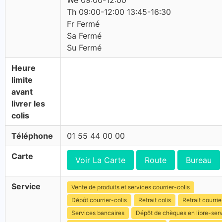
We 09:00-12:00
Th 09:00-12:00 13:45-16:30
Fr Fermé
Sa Fermé
Su Fermé
Heure
limite
avant
livrer les
colis
Téléphone
01 55 44 00 00
Carte
Voir La Carte
Route
Bureau
Service
Vente de produits et services courrier-colis
Dépôt courrier-colis
Retrait colis
Retrait courrie
Services bancaires
Dépôt de chèques en libre-ser