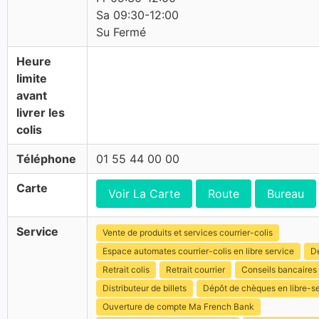
Sa 09:30-12:00
Su Fermé
Heure
limite
avant
livrer les
colis
Téléphone
01 55 44 00 00
Carte
Voir La Carte
Route
Bureau
Service
Vente de produits et services courrier-colis
Espace automates courrier-colis en libre service
Dé
Retrait colis
Retrait courrier
Conseils bancaires
Distributeur de billets
Dépôt de chèques en libre-s
Ouverture de compte Ma French Bank