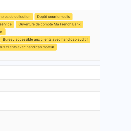
mbres de collection
Dépôt courrier-colis
service
Ouverture de compte Ma French Bank
ce
Bureau accessible aux clients avec handicap auditif
 aux clients avec handicap moteur