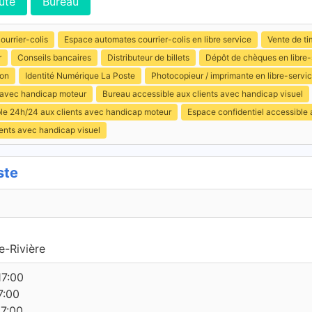
ute
Bureau
ourrier-colis
Espace automates courrier-colis en libre service
Vente de ti
r
Conseils bancaires
Distributeur de billets
Dépôt de chèques en libre-
ion
Identité Numérique La Poste
Photocopieur / imprimante en libre-servi
s avec handicap moteur
Bureau accessible aux clients avec handicap visuel
ible 24h/24 aux clients avec handicap moteur
Espace confidentiel accessible
ents avec handicap visuel
ste
-Rivière
17:00
7:00
17:00