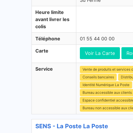
Su Fermé
Heure limite
avant livrer les
colis
Téléphone
01 55 44 00 00
Carte
Voir La Carte
Ro
Service
Vente de produits et services c
Conseils bancaires
Distrib
Identité Numérique La Poste
Bureau accessible aux clients
Espace confidentiel accessibl
Bureau non accessible aux cli
SENS - La Poste La Poste