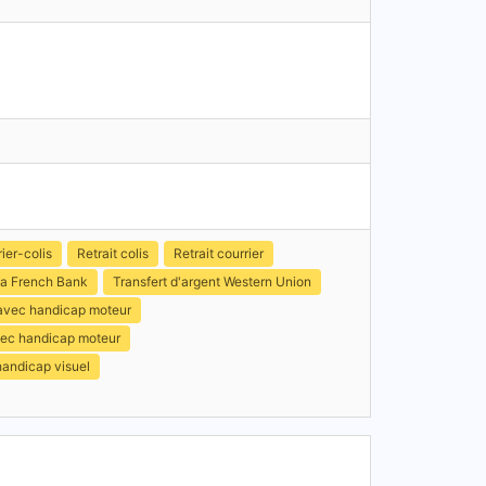
ier-colis
Retrait colis
Retrait courrier
a French Bank
Transfert d'argent Western Union
 avec handicap moteur
avec handicap moteur
handicap visuel