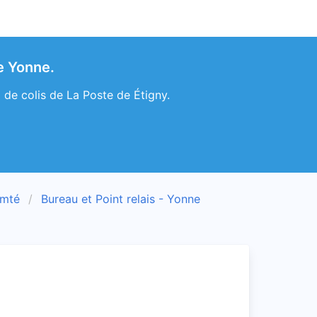
e Yonne.
 de colis de La Poste de Étigny.
omté
Bureau et Point relais - Yonne