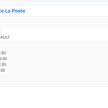
e La Poste
E
SAULT
6:30
6:30
6:30
:30