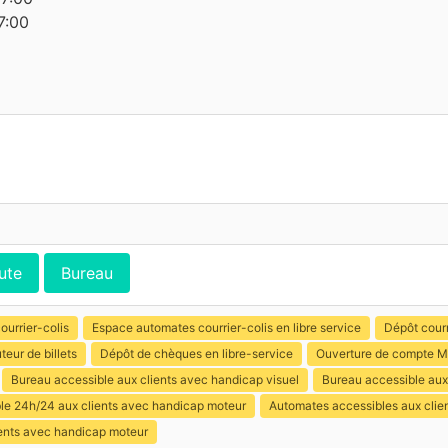
7:00
ute
Bureau
ourrier-colis
Espace automates courrier-colis en libre service
Dépôt courr
uteur de billets
Dépôt de chèques en libre-service
Ouverture de compte M
Bureau accessible aux clients avec handicap visuel
Bureau accessible aux 
ible 24h/24 aux clients avec handicap moteur
Automates accessibles aux clie
ients avec handicap moteur