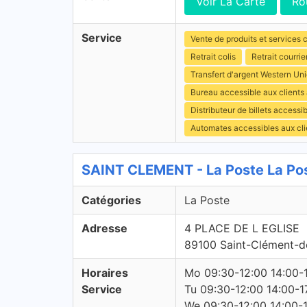
Voir La Carte
Ro
Service
Vente de produits et services c
Retrait colis
Retrait courrie
Transfert d'argent Western Un
Bureau accessible aux client
Distributeur de billets access
Automates accessibles aux cli
SAINT CLEMENT - La Poste La Po
Catégories
La Poste
Adresse
4 PLACE DE L EGLISE
89100 Saint-Clément-de
Horaires
Mo 09:30-12:00 14:00-
Service
Tu 09:30-12:00 14:00-1
We 09:30-12:00 14:00-