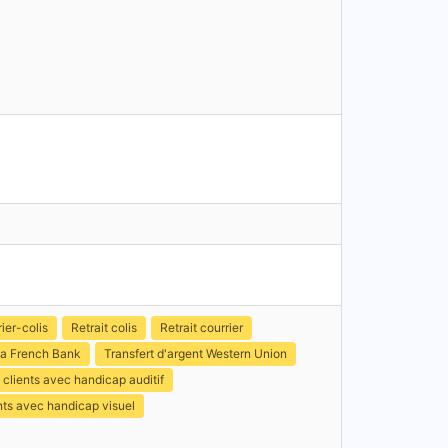
ier-colis
Retrait colis
Retrait courrier
a French Bank
Transfert d'argent Western Union
clients avec handicap auditif
nts avec handicap visuel