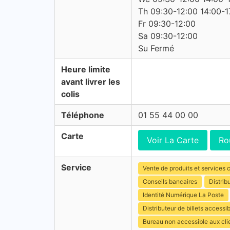
Th 09:30-12:00 14:00-1
Fr 09:30-12:00
Sa 09:30-12:00
Su Fermé
Heure limite
avant livrer les
colis
Téléphone
01 55 44 00 00
Carte
Voir La Carte
Ro
Service
Vente de produits et services c
Conseils bancaires
Distrib
Identité Numérique La Poste
Distributeur de billets access
Bureau non accessible aux cl