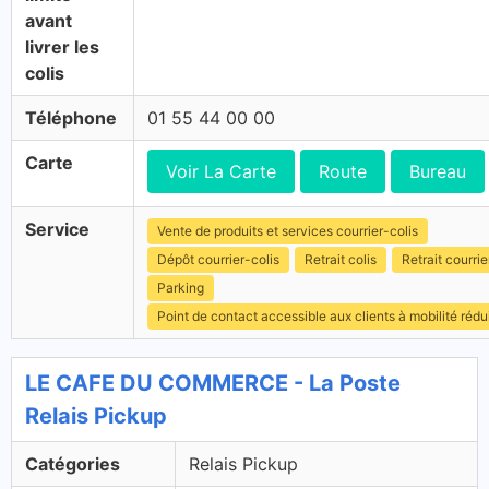
avant
livrer les
colis
Téléphone
01 55 44 00 00
Carte
Voir La Carte
Route
Bureau
Service
Vente de produits et services courrier-colis
Dépôt courrier-colis
Retrait colis
Retrait courrie
Parking
Point de contact accessible aux clients à mobilité rédu
LE CAFE DU COMMERCE - La Poste
Relais Pickup
Catégories
Relais Pickup