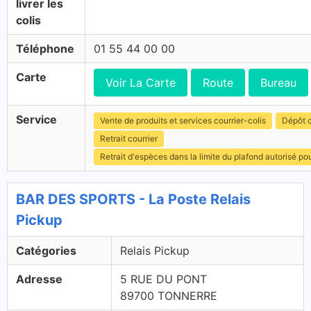
livrer les
colis
Téléphone
01 55 44 00 00
Carte
Voir La Carte
Route
Bureau
Service
Vente de produits et services courrier-colis
Dépôt c
Retrait courrier
Retrait d'espèces dans la limite du plafond autorisé po
BAR DES SPORTS - La Poste Relais
Pickup
Catégories
Relais Pickup
Adresse
5 RUE DU PONT
89700 TONNERRE