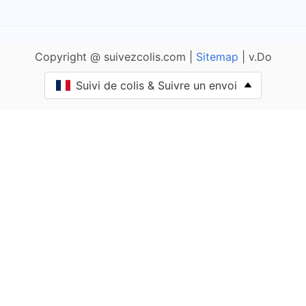
Andryes
Copyright @ suivezcolis.com |
Sitemap
| v.Do
Angely
Suivi de colis & Suivre un envoi
Annay-la-Côte
Annay-sur-Serein
Annéot
Annoux
Appoigny
Arces-Dilo