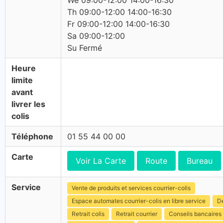
We 09:00-12:00 14:00-16:30
Th 09:00-12:00 14:00-16:30
Fr 09:00-12:00 14:00-16:30
Sa 09:00-12:00
Su Fermé
Heure
limite
avant
livrer les
colis
Téléphone
01 55 44 00 00
Carte
Voir La Carte
Route
Bureau
Service
Vente de produits et services courrier-colis
Espace automates courrier-colis en libre service
Dé
Retrait colis
Retrait courrier
Conseils bancaires