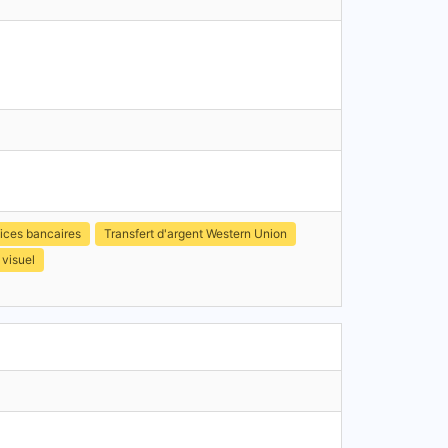
ices bancaires
Transfert d'argent Western Union
 visuel