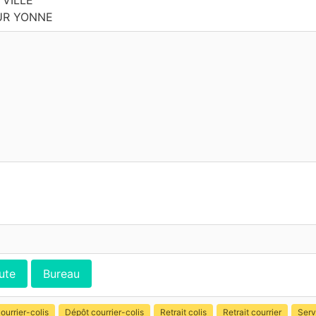
 VILLE
UR YONNE
ute
Bureau
ourrier-colis
Dépôt courrier-colis
Retrait colis
Retrait courrier
Serv