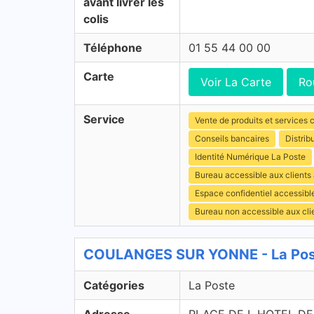
avant livrer les
colis
Téléphone
01 55 44 00 00
Carte
Voir La Carte
Ro
Service
Vente de produits et services c
Conseils bancaires
Distrib
Identité Numérique La Poste
Bureau accessible aux clients
Espace confidentiel accessibl
Bureau non accessible aux cl
COULANGES SUR YONNE - La Post
Catégories
La Poste