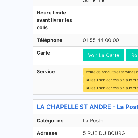
Su Fermé
Heure limite
avant livrer les
colis
Téléphone
01 55 44 00 00
Carte
Voir La Carte
Ro
Service
Vente de produits et services c
Bureau non accessible aux cl
Bureau non accessible aux cli
LA CHAPELLE ST ANDRE - La Post
Catégories
La Poste
Adresse
5 RUE DU BOURG