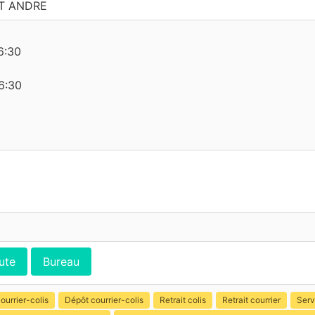
ST ANDRE
6:30
6:30
ute
Bureau
ourrier-colis
Dépôt courrier-colis
Retrait colis
Retrait courrier
Serv