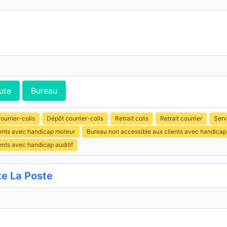
ute
Bureau
ourrier-colis
Dépôt courrier-colis
Retrait colis
Retrait courrier
Serv
ients avec handicap moteur
Bureau non accessible aux clients avec handicap
ents avec handicap auditif
e La Poste