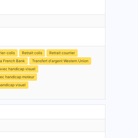
ier-colis
Retrait colis
Retrait courrier
a French Bank
Transfert d'argent Western Union
avec handicap visuel
avec handicap moteur
handicap visuel