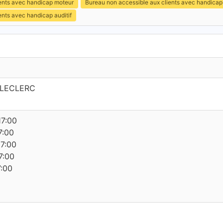
ients avec handicap moteur
Bureau non accessible aux clients avec handicap
ents avec handicap auditif
 LECLERC
17:00
7:00
17:00
7:00
7:00