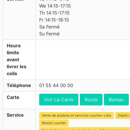
We 14:15-17:15
Th 14:15-17:15
Fr 14:15-18:15
Sa Fermé
Su Fermé
Heure
limite
avant
livrer les
colis
Téléphone
01 55 44 00 00
Carte
Voir La Carte
Route
Bureau
Service
Vente de produits et services courrier-colis
Dépôt c
Retrait courrier