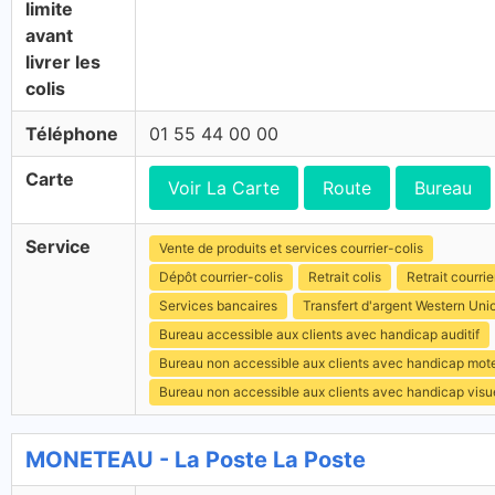
limite
avant
livrer les
colis
Téléphone
01 55 44 00 00
Carte
Voir La Carte
Route
Bureau
Service
Vente de produits et services courrier-colis
Dépôt courrier-colis
Retrait colis
Retrait courrie
Services bancaires
Transfert d'argent Western Uni
Bureau accessible aux clients avec handicap auditif
Bureau non accessible aux clients avec handicap mot
Bureau non accessible aux clients avec handicap visu
MONETEAU - La Poste La Poste