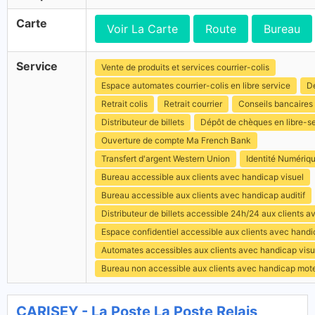
Carte
Voir La Carte
Route
Bureau
Service
Vente de produits et services courrier-colis
Espace automates courrier-colis en libre service
Dé
Retrait colis
Retrait courrier
Conseils bancaires
Distributeur de billets
Dépôt de chèques en libre-s
Ouverture de compte Ma French Bank
Transfert d'argent Western Union
Identité Numériq
Bureau accessible aux clients avec handicap visuel
Bureau accessible aux clients avec handicap auditif
Distributeur de billets accessible 24h/24 aux clients 
Espace confidentiel accessible aux clients avec hand
Automates accessibles aux clients avec handicap visu
Bureau non accessible aux clients avec handicap mot
CARISEY - La Poste La Poste Relais