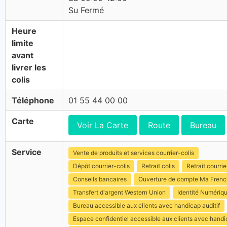
Su Fermé
Heure
limite
avant
livrer les
colis
Téléphone
01 55 44 00 00
Carte
Voir La Carte
Route
Bureau
Service
Vente de produits et services courrier-colis
Dépôt courrier-colis
Retrait colis
Retrait courrie
Conseils bancaires
Ouverture de compte Ma Fren
Transfert d'argent Western Union
Identité Numériq
Bureau accessible aux clients avec handicap auditif
Espace confidentiel accessible aux clients avec hand