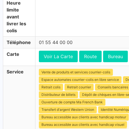
Heure
limite
avant
livrer les
colis
Téléphone
01 55 44 00 00
Carte
Voir La Carte
Route
Bureau
Service
Vente de produits et services courrier-colis
Espace automates courrier-colis en libre service
Dé
Retrait colis
Retrait courrier
Conseils bancaires
Distributeur de billets
Dépôt de chèques en libre-s
Ouverture de compte Ma French Bank
Transfert d'argent Western Union
Identité Numériq
Bureau accessible aux clients avec handicap moteur
Bureau accessible aux clients avec handicap visuel