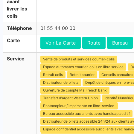
avant
livrer les
colis
Téléphone
01 55 44 00 00
Carte
Voir La Carte
Route
Bureau
Service
Vente de produits et services courrier-colis
Espace automates courrier-colis en libre service
Dé
Retrait colis
Retrait courrier
Conseils bancaires
Distributeur de billets
Dépôt de chèques en libre-s
Ouverture de compte Ma French Bank
Transfert d'argent Western Union
Identité Numériq
Photocopieur / imprimante en libre-service
Bureau accessible aux clients avec handicap auditif
Distributeur de billets accessible 24h/24 aux clients 
Espace confidentiel accessible aux clients avec hand