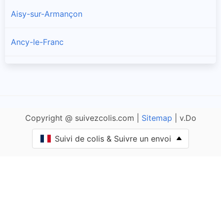
Aisy-sur-Armançon
Ancy-le-Franc
Ancy-le-Libre
Andryes
Copyright @ suivezcolis.com |
Sitemap
| v.Do
Angely
Suivi de colis & Suivre un envoi
Annay-la-Côte
Annay-sur-Serein
Annéot