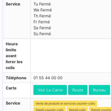
Service
Tu Fermé
We Fermé
Th Fermé
Fr Fermé
Sa Fermé
Su Fermé
Heure
limite
avant
livrer les
colis
Téléphone
01 55 44 00 00
Carte
Voir La Carte
Route
Bureau
Service
Vente de produits et services courrier-colis
Dépôt courrier-colis
Retrait colis
Retrait courrie