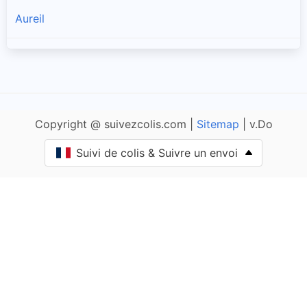
Aureil
Azat-le-Ris
Balledent
Copyright @ suivezcolis.com |
Sitemap
| v.Do
Bazeuge
Suivi de colis & Suivre un envoi
Beaumont-du-Lac
Limoges-3
Bellac
Berneuil