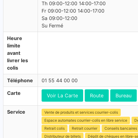
Th 09:00-12:00 14:00-17:00
Fr 09:00-12:00 14:00-17:00
Sa 09:00-12:00
Su Fermé
Heure
limite
avant
livrer les
colis
Téléphone
01 55 44 00 00
Carte
Voir La Carte
Route
Bureau
Service
Vente de produits et services courrier-colis
Espace automates courrier-colis en libre service
Dé
Retrait colis
Retrait courrier
Conseils bancaires
Distributeur de billets
Dépôt de chèques en libre-s