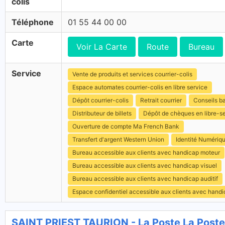
colis
Téléphone
01 55 44 00 00
Carte
Voir La Carte
Route
Bureau
Service
Vente de produits et services courrier-colis
Espace automates courrier-colis en libre service
Dépôt courrier-colis
Retrait courrier
Conseils b
Distributeur de billets
Dépôt de chèques en libre-s
Ouverture de compte Ma French Bank
Transfert d'argent Western Union
Identité Numériq
Bureau accessible aux clients avec handicap moteur
Bureau accessible aux clients avec handicap visuel
Bureau accessible aux clients avec handicap auditif
Espace confidentiel accessible aux clients avec hand
SAINT PRIEST TAURION - La Poste La Poste