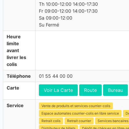
Th 10:00-12:00 14:00-17:30
Fr 09:00-12:00 14:00-17:30
Sa 09:00-12:00
Su Fermé
Heure
limite
avant
livrer les
colis
Téléphone
01 55 44 00 00
Carte
Voir La Carte
Route
Bureau
Service
Vente de produits et services courrier-colis
Espace automates courrier-colis en libre service
Dé
Retrait colis
Retrait courrier
Services bancaires
Distributeur de billets
Dépôt de chèques en libre-s