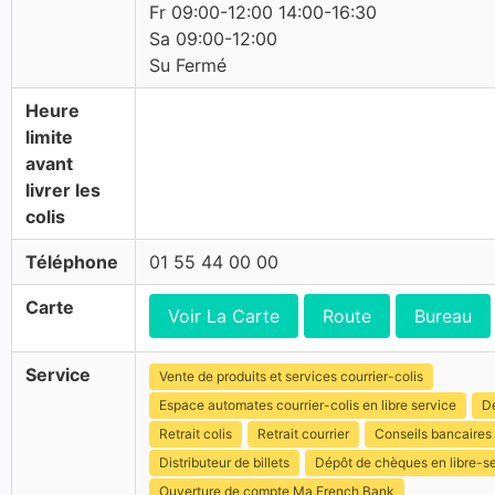
Fr 09:00-12:00 14:00-16:30
Sa 09:00-12:00
Su Fermé
Heure
limite
avant
livrer les
colis
Téléphone
01 55 44 00 00
Carte
Voir La Carte
Route
Bureau
Service
Vente de produits et services courrier-colis
Espace automates courrier-colis en libre service
Dé
Retrait colis
Retrait courrier
Conseils bancaires
Distributeur de billets
Dépôt de chèques en libre-s
Ouverture de compte Ma French Bank