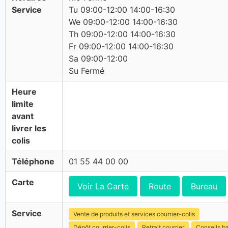
Service
Tu 09:00-12:00 14:00-16:30
We 09:00-12:00 14:00-16:30
Th 09:00-12:00 14:00-16:30
Fr 09:00-12:00 14:00-16:30
Sa 09:00-12:00
Su Fermé
Heure
limite
avant
livrer les
colis
Téléphone
01 55 44 00 00
Carte
Voir La Carte
Route
Bureau
Service
Vente de produits et services courrier-colis
Dépôt courrier-colis
Retrait courrier
Conseils b