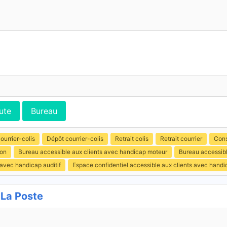
ute
Bureau
ourrier-colis
Dépôt courrier-colis
Retrait colis
Retrait courrier
Cons
ion
Bureau accessible aux clients avec handicap moteur
Bureau accessibl
 avec handicap auditif
Espace confidentiel accessible aux clients avec hand
La Poste