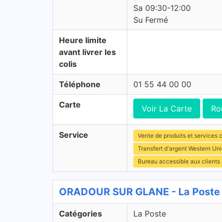
Sa 09:30-12:00
Su Fermé
Heure limite
avant livrer les
colis
Téléphone
01 55 44 00 00
Carte
Voir La Carte
Ro
Service
Vente de produits et services c
Transfert d'argent Western Un
Bureau accessible aux clients
ORADOUR SUR GLANE - La Poste 
Catégories
La Poste