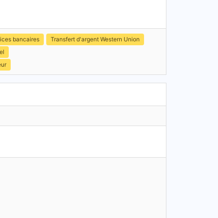
ices bancaires
Transfert d'argent Western Union
el
eur