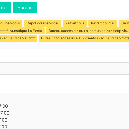
ute
Bureau
ourrier-colis
Dépôt courrier-colis
Retrait colis
Retrait courrier
Serv
entité Numérique La Poste
Bureau accessible aux clients avec handicap visu
 avec handicap auditif
Bureau non accessible aux clients avec handicap mot
7:00
17:00
7:00
7:00