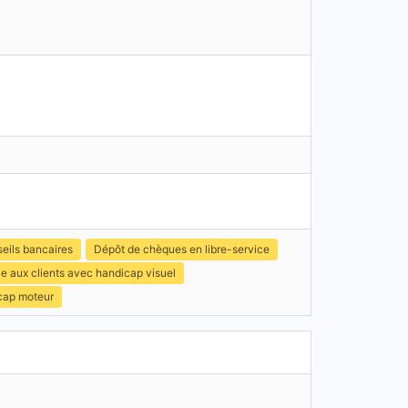
eils bancaires
Dépôt de chèques en libre-service
e aux clients avec handicap visuel
icap moteur