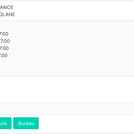
SANCE
 GLANE
7:00
17:00
7:00
7:00
ute
Bureau