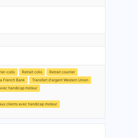
ier-colis
Retrait colis
Retrait courrier
a French Bank
Transfert d'argent Western Union
 avec handicap moteur
 aux clients avec handicap moteur