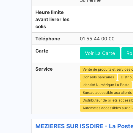
Su Fermé
Heure limite
avant livrer les
colis
Téléphone
01 55 44 00 00
Carte
Voir La Carte
Ro
Service
Vente de produits et services c
Conseils bancaires
Distrib
Identité Numérique La Poste
Bureau accessible aux clients
Distributeur de billets access
Automates accessibles aux cli
MEZIERES SUR ISSOIRE - La Poste