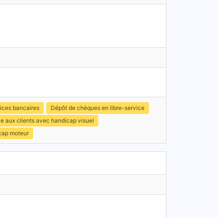
ices bancaires
Dépôt de chèques en libre-service
e aux clients avec handicap visuel
icap moteur