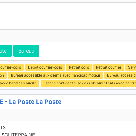
ute
Bureau
ourrier-colis
Dépôt courrier-colis
Retrait colis
Retrait courrier
Serv
ion
Bureau accessible aux clients avec handicap moteur
Bureau accessibl
 avec handicap auditif
Espace confidentiel accessible aux clients avec hand
- La Poste La Poste
TS
A SOUTERRAINE