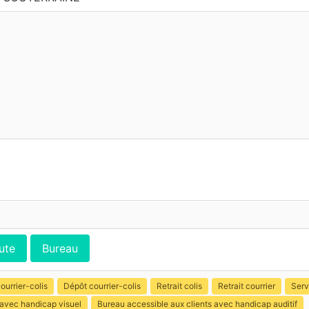
ute
Bureau
ourrier-colis
Dépôt courrier-colis
Retrait colis
Retrait courrier
Serv
 avec handicap visuel
Bureau accessible aux clients avec handicap auditif