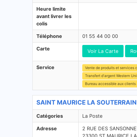
Heure limite
avant livrer les
colis
Téléphone
01 55 44 00 00
Carte
Voir La Carte
Ro
Service
Vente de produits et services c
Transfert d'argent Western Un
Bureau accessible aux clients
SAINT MAURICE LA SOUTERRAINE 
Catégories
La Poste
Adresse
2 RUE DES SANSONNE
23300 ST MAURICE L