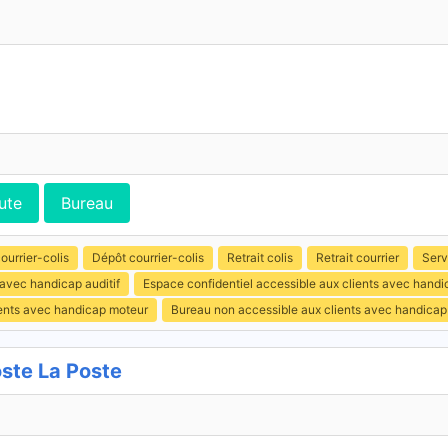
ute
Bureau
ourrier-colis
Dépôt courrier-colis
Retrait colis
Retrait courrier
Serv
 avec handicap auditif
Espace confidentiel accessible aux clients avec hand
ients avec handicap moteur
Bureau non accessible aux clients avec handicap
ste La Poste