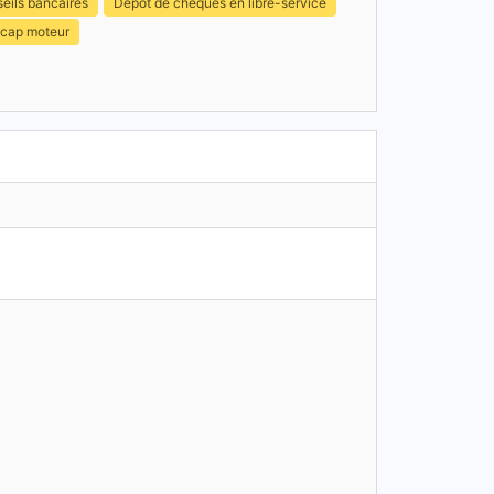
eils bancaires
Dépôt de chèques en libre-service
icap moteur