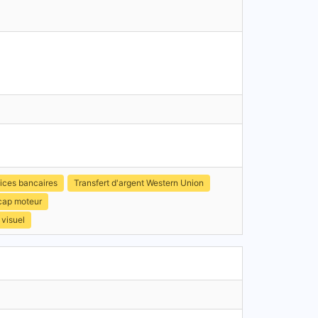
ices bancaires
Transfert d'argent Western Union
icap moteur
 visuel