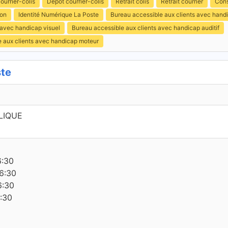
ourrier-colis
Dépôt courrier-colis
Retrait colis
Retrait courrier
Cons
ion
Identité Numérique La Poste
Bureau accessible aux clients avec hand
 avec handicap visuel
Bureau accessible aux clients avec handicap auditif
e aux clients avec handicap moteur
ste
LIQUE
6:30
6:30
6:30
6:30