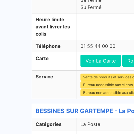
Sa Fermé
Su Fermé
Heure limite
avant livrer les
colis
Téléphone
01 55 44 00 00
Carte
Voir La Carte
Ro
Service
Vente de produits et services c
Bureau accessible aux clients
Bureau non accessible aux cl
BESSINES SUR GARTEMPE - La Po
Catégories
La Poste