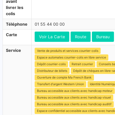
avant
livrer les
colis
Téléphone
01 55 44 00 00
Carte
Voir La Carte
Route
Bureau
Service
Vente de produits et services courrier-colis
Espace automates courrier-colis en libre service
Dépôt courrier-colis
Retrait courrier
Conseils b
Distributeur de billets
Dépôt de chèques en libre-s
Ouverture de compte Ma French Bank
Transfert d'argent Western Union
Identité Numériq
Bureau accessible aux clients avec handicap moteur
Bureau accessible aux clients avec handicap visuel
Bureau accessible aux clients avec handicap auditif
Espace confidentiel accessible aux clients avec hand