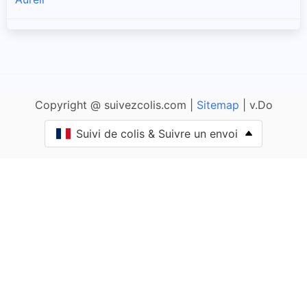
Azat-le-Ris
Balledent
Copyright @ suivezcolis.com |
Sitemap
| v.Do
Bazeuge
Suivi de colis & Suivre un envoi
Beaumont-du-Lac
Limoges-3
Bellac
Berneuil