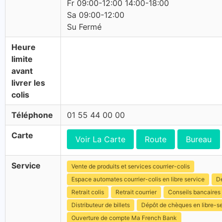
Fr 09:00-12:00 14:00-18:00
Sa 09:00-12:00
Su Fermé
Heure
limite
avant
livrer les
colis
Téléphone
01 55 44 00 00
Carte
Voir La Carte
Route
Bureau
Service
Vente de produits et services courrier-colis
Espace automates courrier-colis en libre service
Dé
Retrait colis
Retrait courrier
Conseils bancaires
Distributeur de billets
Dépôt de chèques en libre-s
Ouverture de compte Ma French Bank