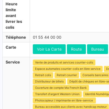
Heure
limite
avant
livrer les
colis
Téléphone
01 55 44 00 00
Carte
Voir La Carte
Route
Bureau
Service
Vente de produits et services courrier-colis
Espace automates courrier-colis en libre service
Dé
Retrait colis
Retrait courrier
Conseils bancaires
Distributeur de billets
Dépôt de chèques en libre-s
Ouverture de compte Ma French Bank
Transfert d'argent Western Union
Identité Numériq
Photocopieur / imprimante en libre-service
Bureau accessible aux clients avec handicap moteur