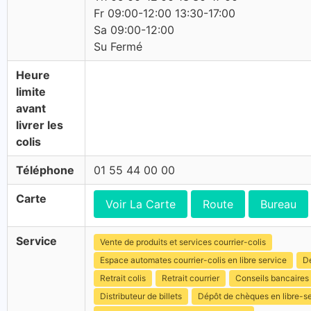
Fr 09:00-12:00 13:30-17:00
Sa 09:00-12:00
Su Fermé
Heure
limite
avant
livrer les
colis
Téléphone
01 55 44 00 00
Carte
Voir La Carte
Route
Bureau
Service
Vente de produits et services courrier-colis
Espace automates courrier-colis en libre service
Dé
Retrait colis
Retrait courrier
Conseils bancaires
Distributeur de billets
Dépôt de chèques en libre-s