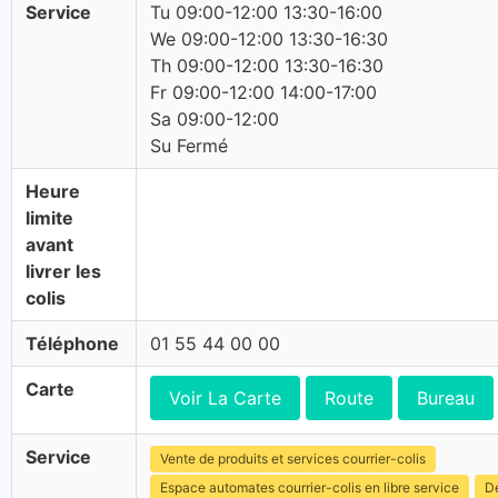
Service
Tu 09:00-12:00 13:30-16:00
We 09:00-12:00 13:30-16:30
Th 09:00-12:00 13:30-16:30
Fr 09:00-12:00 14:00-17:00
Sa 09:00-12:00
Su Fermé
Heure
limite
avant
livrer les
colis
Téléphone
01 55 44 00 00
Carte
Voir La Carte
Route
Bureau
Service
Vente de produits et services courrier-colis
Espace automates courrier-colis en libre service
Dé