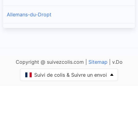
Allemans-du-Dropt
Allez-et-Cazeneuve
Allons
Copyright @ suivezcolis.com |
Sitemap
| v.Do
Ambrus
Suivi de colis & Suivre un envoi
Andiran
Antagnac
Anthé
Anzex