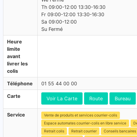
Th 09:00-12:00 13:30-16:30
Fr 09:00-12:00 13:30-16:30
Sa 09:00-12:00
Su Fermé
Heure
limite
avant
livrer les
colis
Téléphone
01 55 44 00 00
Carte
Voir La Carte
Route
Bureau
Service
Vente de produits et services courrier-colis
Espace automates courrier-colis en libre service
Dé
Retrait colis
Retrait courrier
Conseils bancaires