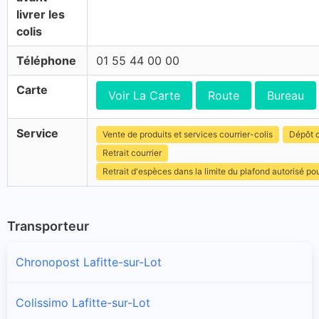
livrer les
colis
Téléphone
01 55 44 00 00
Carte
Voir La Carte
Route
Bureau
Service
Vente de produits et services courrier-colis
Dépôt c
Retrait courrier
Retrait d'espèces dans la limite du plafond autorisé po
Transporteur
Chronopost Lafitte-sur-Lot
Colissimo Lafitte-sur-Lot