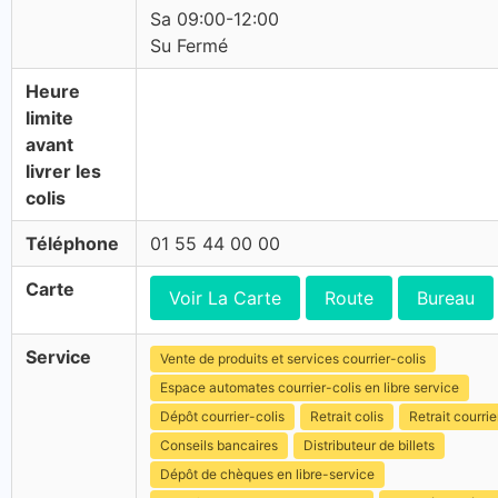
Sa 09:00-12:00
Su Fermé
Heure
limite
avant
livrer les
colis
Téléphone
01 55 44 00 00
Carte
Voir La Carte
Route
Bureau
Service
Vente de produits et services courrier-colis
Espace automates courrier-colis en libre service
Dépôt courrier-colis
Retrait colis
Retrait courrie
Conseils bancaires
Distributeur de billets
Dépôt de chèques en libre-service