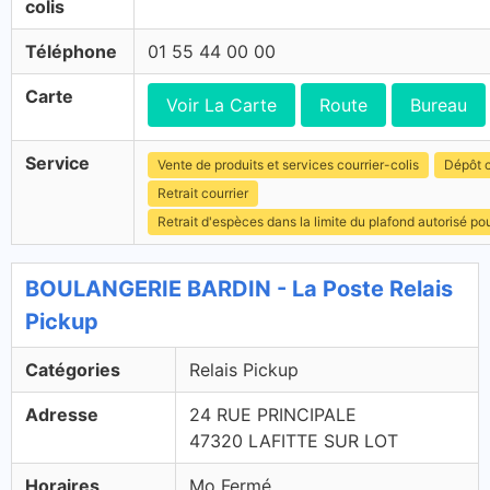
colis
Téléphone
01 55 44 00 00
Carte
Voir La Carte
Route
Bureau
Service
Vente de produits et services courrier-colis
Dépôt c
Retrait courrier
Retrait d'espèces dans la limite du plafond autorisé po
BOULANGERIE BARDIN - La Poste Relais
Pickup
Catégories
Relais Pickup
Adresse
24 RUE PRINCIPALE
47320 LAFITTE SUR LOT
Horaires
Mo Fermé