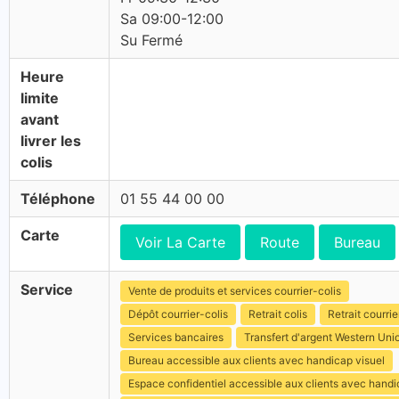
Sa 09:00-12:00
Su Fermé
Heure
limite
avant
livrer les
colis
Téléphone
01 55 44 00 00
Carte
Voir La Carte
Route
Bureau
Service
Vente de produits et services courrier-colis
Dépôt courrier-colis
Retrait colis
Retrait courrie
Services bancaires
Transfert d'argent Western Uni
Bureau accessible aux clients avec handicap visuel
Espace confidentiel accessible aux clients avec hand