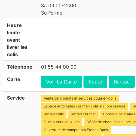
Sa 09:00-12:00
Su Fermé
Heure
limite
avant
livrer les
colis
Téléphone
01 55 44 00 00
Carte
Voir La Carte
Route
Bureau
Service
Vente de produits et services courrier-colis
Espace automates courrier-colis en libre service
Dé
Retrait colis
Retrait courrier
Conseils bancaires
Distributeur de billets
Dépôt de chèques en libre-s
Ouverture de compte Ma French Bank