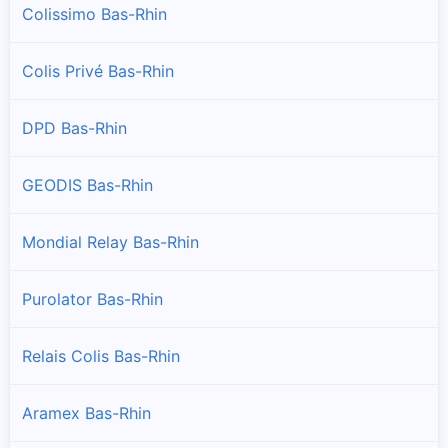
Colissimo Bas-Rhin
Point relais de La Poste de Altorf
Colis Privé Bas-Rhin
Altwiller
Point relais de La Poste de Altwiller
DPD Bas-Rhin
Andlau
GEODIS Bas-Rhin
Point relais de La Poste de Andlau
Mondial Relay Bas-Rhin
Artolsheim
Point relais de La Poste de Artolsheim
Purolator Bas-Rhin
Aschbach
Point relais de La Poste de Aschbach
Relais Colis Bas-Rhin
Asswiller
Aramex Bas-Rhin
Point relais de La Poste de Asswiller