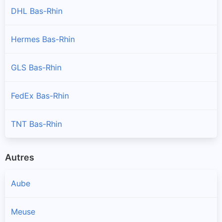
DHL Bas-Rhin
Auenheim
Point relais de La Poste de Auenheim
Hermes Bas-Rhin
Avolsheim
GLS Bas-Rhin
Point relais de La Poste de Avolsheim
FedEx Bas-Rhin
Baerendorf
Point relais de La Poste de Baerendorf
TNT Bas-Rhin
Balbronn
Point relais de La Poste de Balbronn
Autres
Baldenheim
Aube
Point relais de La Poste de Baldenheim
Meuse
Barembach