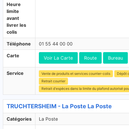
Heure
limite
avant
livrer les
colis
Téléphone
01 55 44 00 00
Carte
Voir La Carte
Route
Bureau
Service
Vente de produits et services courrier-colis
Dépôt c
Retrait courrier
Retrait d'espèces dans la limite du plafond autorisé po
TRUCHTERSHEIM - La Poste La Poste
Catégories
La Poste