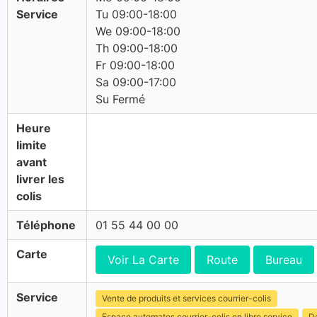
Service
Tu 09:00-18:00
We 09:00-18:00
Th 09:00-18:00
Fr 09:00-18:00
Sa 09:00-17:00
Su Fermé
Heure
limite
avant
livrer les
colis
Téléphone
01 55 44 00 00
Carte
Voir La Carte
Route
Bureau
Service
Vente de produits et services courrier-colis
Espace automates courrier-colis en libre service
Dé