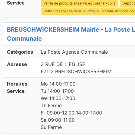
Service
Vente de produits et services courrier-colis
Dépôt c
Retrait d'espèces dans la limite du plafond autorisé po
BREUSCHWICKERSHEIM Mairie - La Poste L
Communale
Catégories
La Poste Agence Communale
Adresse
3 RUE DE L EGLISE
67112 BREUSCHWICKERSHEIM
Horaires
Mo 14:00-17:00
Service
Tu 14:00-17:00
We 14:00-17:00
Th Fermé
Fr 09:00-12:00 14:00-17:00
Sa 09:00-11:00
Su Fermé