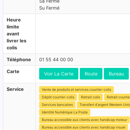
Sa Fermé
Su Fermé
Heure
limite
avant
livrer les
colis
Téléphone
01 55 44 00 00
Carte
Voir La Carte
Route
Bureau
Service
Vente de produits et services courrier-colis
Dépôt courrier-colis
Retrait colis
Retrait courrie
Services bancaires
Transfert d'argent Western Uni
Identité Numérique La Poste
Bureau accessible aux clients avec handicap moteur
Bureau accessible aux clients avec handicap visuel