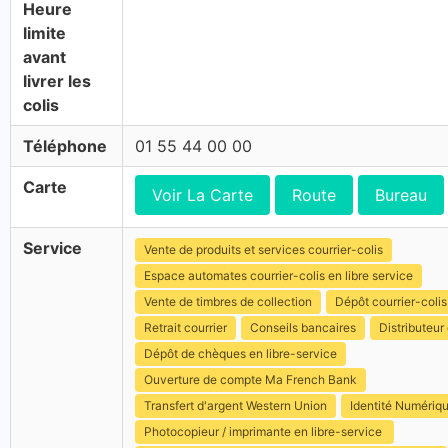
Heure
limite
avant
livrer les
colis
Téléphone
01 55 44 00 00
Carte
Voir La Carte
Route
Bureau
Service
Vente de produits et services courrier-colis
Espace automates courrier-colis en libre service
Vente de timbres de collection
Dépôt courrier-colis
Retrait courrier
Conseils bancaires
Distributeur 
Dépôt de chèques en libre-service
Ouverture de compte Ma French Bank
Transfert d'argent Western Union
Identité Numériq
Photocopieur / imprimante en libre-service