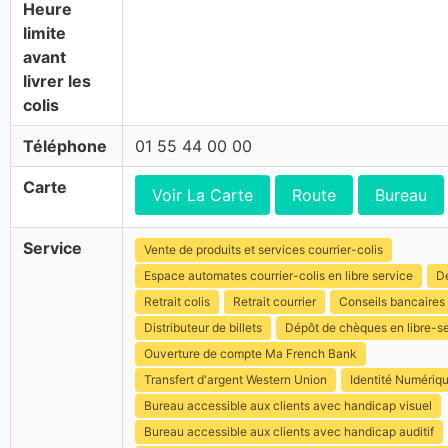
Heure
limite
avant
livrer les
colis
Téléphone
01 55 44 00 00
Carte
Voir La Carte
Route
Bureau
Service
Vente de produits et services courrier-colis
Espace automates courrier-colis en libre service
Dé
Retrait colis
Retrait courrier
Conseils bancaires
Distributeur de billets
Dépôt de chèques en libre-s
Ouverture de compte Ma French Bank
Transfert d'argent Western Union
Identité Numériq
Bureau accessible aux clients avec handicap visuel
Bureau accessible aux clients avec handicap auditif