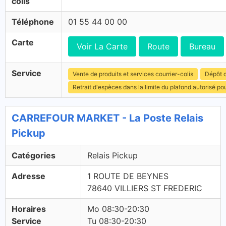
colis
Téléphone
01 55 44 00 00
Carte
Voir La Carte
Route
Bureau
Service
Vente de produits et services courrier-colis
Dépôt c
Retrait d'espèces dans la limite du plafond autorisé po
CARREFOUR MARKET - La Poste Relais
Pickup
Catégories
Relais Pickup
Adresse
1 ROUTE DE BEYNES
78640 VILLIERS ST FREDERIC
Horaires
Mo 08:30-20:30
Service
Tu 08:30-20:30