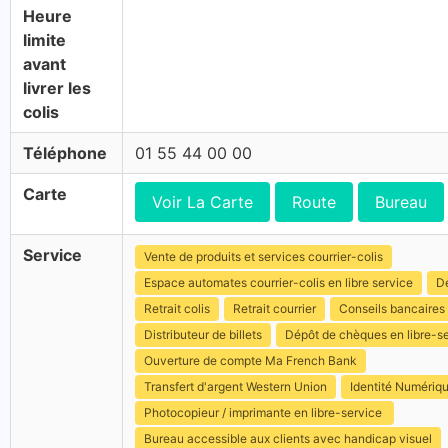
Heure
limite
avant
livrer les
colis
Téléphone
01 55 44 00 00
Carte
Voir La Carte
Route
Bureau
Service
Vente de produits et services courrier-colis
Espace automates courrier-colis en libre service
Dé
Retrait colis
Retrait courrier
Conseils bancaires
Distributeur de billets
Dépôt de chèques en libre-s
Ouverture de compte Ma French Bank
Transfert d'argent Western Union
Identité Numériq
Photocopieur / imprimante en libre-service
Bureau accessible aux clients avec handicap visuel