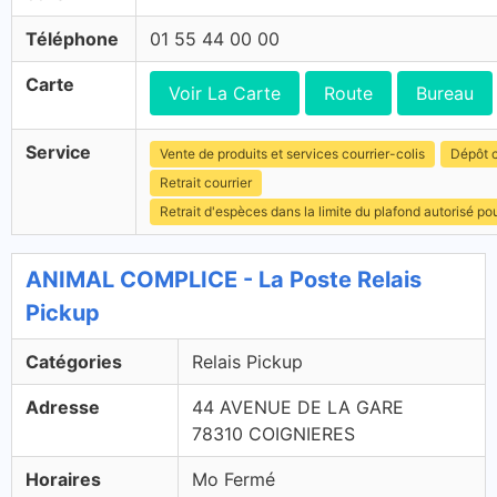
Téléphone
01 55 44 00 00
Carte
Voir La Carte
Route
Bureau
Service
Vente de produits et services courrier-colis
Dépôt c
Retrait courrier
Retrait d'espèces dans la limite du plafond autorisé po
ANIMAL COMPLICE - La Poste Relais
Pickup
Catégories
Relais Pickup
Adresse
44 AVENUE DE LA GARE
78310 COIGNIERES
Horaires
Mo Fermé