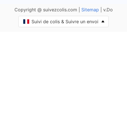
Copyright @ suivezcolis.com |
Sitemap
| v.Do
Bennecourt
Point relais de La Poste de Bennecourt
Suivi de colis & Suivre un envoi
Beynes
Point relais de La Poste de Beynes
Blaru
Point relais de La Poste de Blaru
Boinville-en-Mantois
Point relais de La Poste de Boinville-en-Mantois
Boinville-le-Gaillard
Point relais de La Poste de Boinville-le-Gaillard