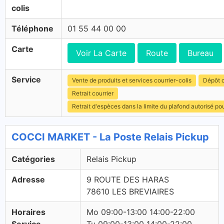
colis
Téléphone
01 55 44 00 00
Carte
Voir La Carte
Route
Bureau
Service
Vente de produits et services courrier-colis
Dépôt c
Retrait courrier
Retrait d'espèces dans la limite du plafond autorisé po
COCCI MARKET - La Poste Relais Pickup
Catégories
Relais Pickup
Adresse
9 ROUTE DES HARAS
78610 LES BREVIAIRES
Horaires
Mo 09:00-13:00 14:00-22:00