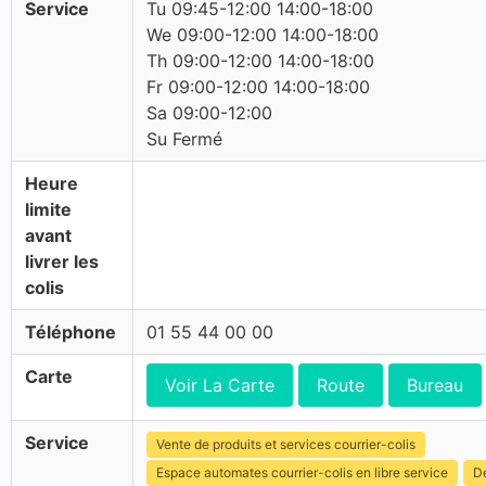
Service
Tu 09:45-12:00 14:00-18:00
We 09:00-12:00 14:00-18:00
Th 09:00-12:00 14:00-18:00
Fr 09:00-12:00 14:00-18:00
Sa 09:00-12:00
Su Fermé
Heure
limite
avant
livrer les
colis
Téléphone
01 55 44 00 00
Carte
Voir La Carte
Route
Bureau
Service
Vente de produits et services courrier-colis
Espace automates courrier-colis en libre service
Dé