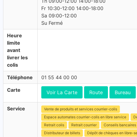
Th 09:00-12:00 14:00-18:00
Fr 10:30-12:00 14:00-18:00
Sa 09:00-12:00
Su Fermé
Heure
limite
avant
livrer les
colis
Téléphone
01 55 44 00 00
Carte
Voir La Carte
Route
Bureau
Service
Vente de produits et services courrier-colis
Espace automates courrier-colis en libre service
Dé
Retrait colis
Retrait courrier
Conseils bancaires
Distributeur de billets
Dépôt de chèques en libre-s