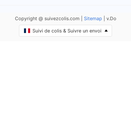
Point relais de La Poste de Avezé
Copyright @ suivezcolis.com |
Sitemap
| v.Do
Avoise
Point relais de La Poste de Avoise
Suivi de colis & Suivre un envoi
Bailleul
Point relais de La Poste de Bailleul
Ballon-Saint Mars
Point relais de La Poste de Ballon-Saint Mars
Bazoge
Point relais de La Poste de Bazoge
Bazouges-sur-le-Loir
Point relais de La Poste de Bazouges-sur-le-Loir