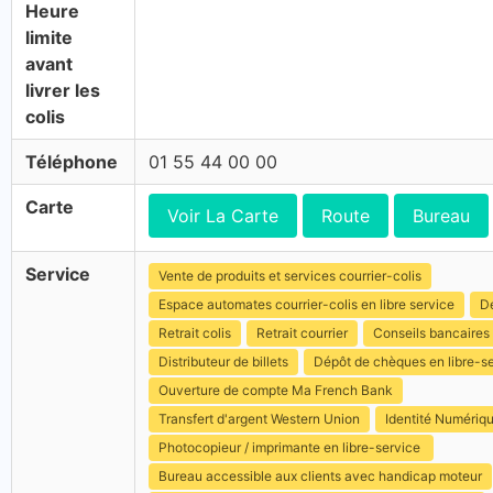
Heure
limite
avant
livrer les
colis
Téléphone
01 55 44 00 00
Carte
Voir La Carte
Route
Bureau
Service
Vente de produits et services courrier-colis
Espace automates courrier-colis en libre service
Dé
Retrait colis
Retrait courrier
Conseils bancaires
Distributeur de billets
Dépôt de chèques en libre-s
Ouverture de compte Ma French Bank
Transfert d'argent Western Union
Identité Numériq
Photocopieur / imprimante en libre-service
Bureau accessible aux clients avec handicap moteur