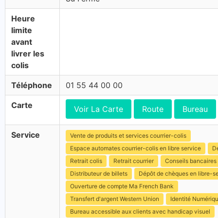
Heure
limite
avant
livrer les
colis
Téléphone
01 55 44 00 00
Carte
Voir La Carte
Route
Bureau
Service
Vente de produits et services courrier-colis
Espace automates courrier-colis en libre service
Dé
Retrait colis
Retrait courrier
Conseils bancaires
Distributeur de billets
Dépôt de chèques en libre-s
Ouverture de compte Ma French Bank
Transfert d'argent Western Union
Identité Numériq
Bureau accessible aux clients avec handicap visuel