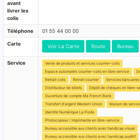
avant
livrer les
colis
Téléphone
01 55 44 00 00
Carte
Voir La Carte
Route
Bureau
Service
Vente de produits et services courrier-colis
Espace automates courrier-colis en libre service
Dé
Retrait colis
Retrait courrier
Services bancaires
Distributeur de billets
Dépôt de chèques en libre-s
Ouverture de compte Ma French Bank
Transfert d'argent Western Union
Maison de servic
Identité Numérique La Poste
Photocopieur / imprimante en libre-service
Bureau accessible aux clients avec handicap visuel
Bureau accessible aux clients avec handicap auditif