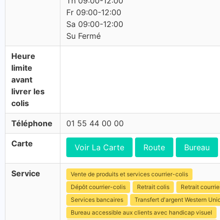
Th 09:00-12:00
Fr 09:00-12:00
Sa 09:00-12:00
Su Fermé
Heure
limite
avant
livrer les
colis
Téléphone
01 55 44 00 00
Carte
Voir La Carte
Route
Bureau
Service
Vente de produits et services courrier-colis
Dépôt courrier-colis
Retrait colis
Retrait courrie
Services bancaires
Transfert d'argent Western Uni
Bureau accessible aux clients avec handicap visuel