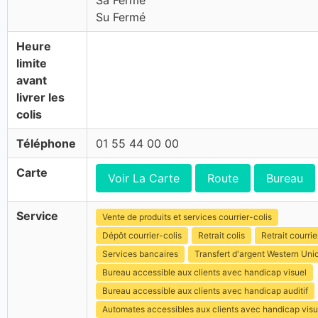
Sa Fermé
Su Fermé
Heure
limite
avant
livrer les
colis
Téléphone
01 55 44 00 00
Carte
Voir La Carte
Route
Bureau
Service
Vente de produits et services courrier-colis
Dépôt courrier-colis
Retrait colis
Retrait courrie
Services bancaires
Transfert d'argent Western Uni
Bureau accessible aux clients avec handicap visuel
Bureau accessible aux clients avec handicap auditif
Automates accessibles aux clients avec handicap visu