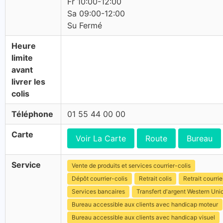
Fr 10:00-12:00
Sa 09:00-12:00
Su Fermé
Heure
limite
avant
livrer les
colis
Téléphone
01 55 44 00 00
Carte
Voir La Carte
Route
Bureau
Service
Vente de produits et services courrier-colis
Dépôt courrier-colis
Retrait colis
Retrait courrie
Services bancaires
Transfert d'argent Western Uni
Bureau accessible aux clients avec handicap moteur
Bureau accessible aux clients avec handicap visuel