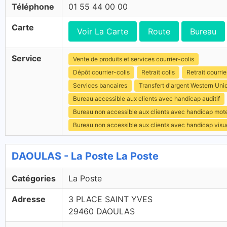
Téléphone
01 55 44 00 00
Carte
Voir La Carte
Route
Bureau
Service
Vente de produits et services courrier-colis
Dépôt courrier-colis
Retrait colis
Retrait courrie
Services bancaires
Transfert d'argent Western Uni
Bureau accessible aux clients avec handicap auditif
Bureau non accessible aux clients avec handicap mot
Bureau non accessible aux clients avec handicap visu
DAOULAS - La Poste La Poste
Catégories
La Poste
Adresse
3 PLACE SAINT YVES
29460 DAOULAS