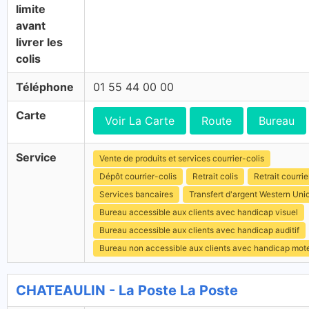
limite
avant
livrer les
colis
Téléphone
01 55 44 00 00
Carte
Voir La Carte
Route
Bureau
Service
Vente de produits et services courrier-colis
Dépôt courrier-colis
Retrait colis
Retrait courrie
Services bancaires
Transfert d'argent Western Uni
Bureau accessible aux clients avec handicap visuel
Bureau accessible aux clients avec handicap auditif
Bureau non accessible aux clients avec handicap mot
CHATEAULIN - La Poste La Poste