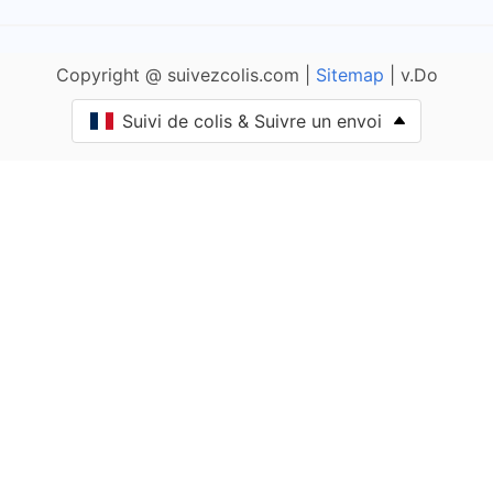
Brélès
Copyright @ suivezcolis.com |
Sitemap
| v.Do
Point relais de La Poste de Brélès
Suivi de colis & Suivre un envoi
Bénodet
Point relais de La Poste de Bénodet
Camaret-sur-Mer
Point relais de La Poste de Camaret-sur-Mer
Carantec
Point relais de La Poste de Carantec
Carhaix-Plouguer
Point relais de La Poste de Carhaix-Plouguer