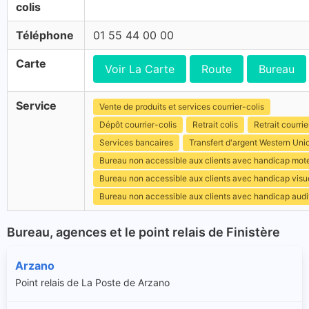
colis
Téléphone
01 55 44 00 00
Carte
Voir La Carte
Route
Bureau
Service
Vente de produits et services courrier-colis
Dépôt courrier-colis
Retrait colis
Retrait courrie
Services bancaires
Transfert d'argent Western Uni
Bureau non accessible aux clients avec handicap mot
Bureau non accessible aux clients avec handicap visu
Bureau non accessible aux clients avec handicap audit
Bureau, agences et le point relais de Finistère
Arzano
Point relais de La Poste de Arzano