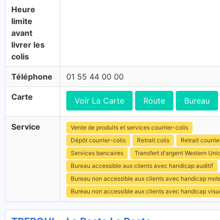
Heure
limite
avant
livrer les
colis
Téléphone
01 55 44 00 00
Carte
Voir La Carte
Route
Bureau
Service
Vente de produits et services courrier-colis
Dépôt courrier-colis
Retrait colis
Retrait courrie
Services bancaires
Transfert d'argent Western Uni
Bureau accessible aux clients avec handicap auditif
Bureau non accessible aux clients avec handicap mot
Bureau non accessible aux clients avec handicap visu