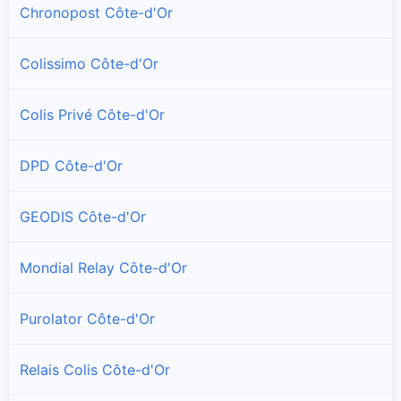
Chronopost Côte-d'Or
Point relais de Aramex de Aisey-sur-Seine
Colissimo Côte-d'Or
Aisy-sous-Thil
Point relais de Aramex de Aisy-sous-Thil
Colis Privé Côte-d'Or
Alise-Sainte-Reine
DPD Côte-d'Or
Point relais de Aramex de Alise-Sainte-Reine
GEODIS Côte-d'Or
Allerey
Point relais de Aramex de Allerey
Mondial Relay Côte-d'Or
Aloxe-Corton
Point relais de Aramex de Aloxe-Corton
Purolator Côte-d'Or
Ampilly-le-Sec
Relais Colis Côte-d'Or
Point relais de Aramex de Ampilly-le-Sec