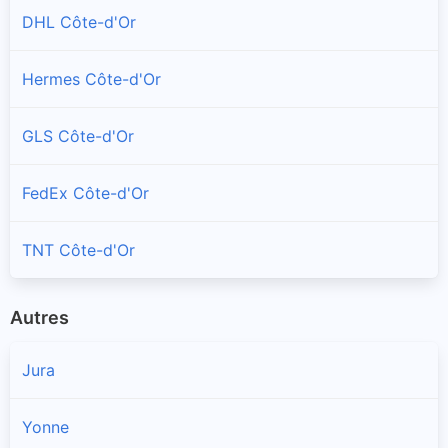
DHL Côte-d'Or
Ampilly-les-Bordes
Point relais de Aramex de Ampilly-les-Bordes
Hermes Côte-d'Or
Ancey
GLS Côte-d'Or
Point relais de Aramex de Ancey
FedEx Côte-d'Or
Antheuil
Point relais de Aramex de Antheuil
TNT Côte-d'Or
Antigny-la-Ville
Point relais de Aramex de Antigny-la-Ville
Autres
Arc-sur-Tille
Jura
Point relais de Aramex de Arc-sur-Tille
Yonne
Arceau